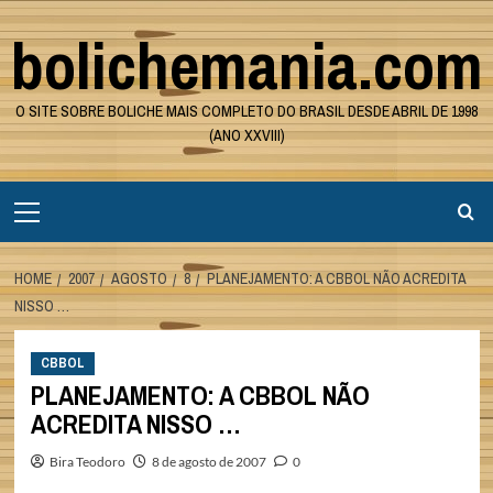
Skip
bolichemania.com
to
content
O SITE SOBRE BOLICHE MAIS COMPLETO DO BRASIL DESDE ABRIL DE 1998
(ANO XXVIII)
Primary
Menu
HOME
2007
AGOSTO
8
PLANEJAMENTO: A CBBOL NÃO ACREDITA
NISSO …
CBBOL
PLANEJAMENTO: A CBBOL NÃO
ACREDITA NISSO …
Bira Teodoro
8 de agosto de 2007
0