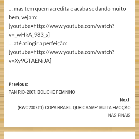
… mas tem quem acredita e acaba se dando muito
bem, vejam:
[youtube=http://www.youtube.com/watch?
v=_wHkA_983_s]
… até atingir a perfeição:
[youtube=http://www.youtube.com/watch?
v=Xy9GTAENiJA]
Post
Previous:
PAN RIO-2007: BOLICHE FEMININO
navigation
Next:
(BWC2007#1) COPA BRASIL QUBICAAMF: MUITA EMOÇÃO
NAS FINAIS