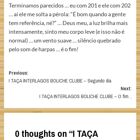
Terminamos parecidos … eu com 201 e ele com 202
… aí ele me solta a pérola: “É bom quando a gente
tem referência, né?” … Deus meu, a luz brilha mais
intensamente, sinto meu corpo leve (e isso não é
normal) … um vento suave … silêncio quebrado
pelo som de harpas … é o fim!
Post
Previous:
I TAÇA INTERLAGOS BOLICHE CLUBE – Segundo dia
navigation
Next:
I TAÇA INTERLAGOS BOLICHE CLUBE – O fim ..
0 thoughts on “
I TAÇA