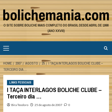
Skip
bolichemania.com
to
content
O SITE SOBRE BOLICHE MAIS COMPLETO DO BRASIL DESDE ABRIL DE 1998
(ANO XXVIII)
Primary
Menu
HOME
2007
AGOSTO
25
I TAÇA INTERLAGOS BOLICHE CLUBE –
TERCEIRO DIA …
LINKS PESSOAIS
I TAÇA INTERLAGOS BOLICHE CLUBE –
Terceiro dia …
Bira Teodoro
25 de agosto de 2007
0