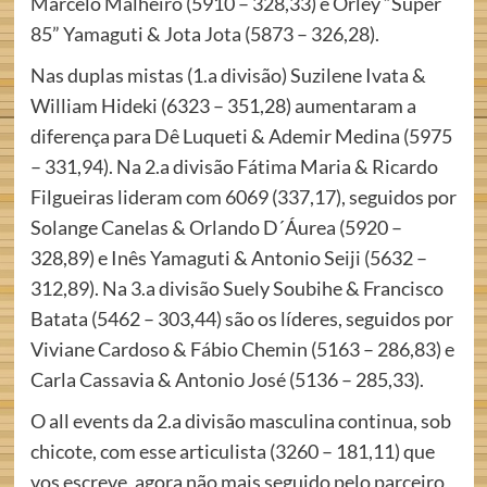
Marcelo Malheiro (5910 – 328,33) e Orley “Super
85” Yamaguti & Jota Jota (5873 – 326,28).
Nas duplas mistas (1.a divisão) Suzilene Ivata &
William Hideki (6323 – 351,28) aumentaram a
diferença para Dê Luqueti & Ademir Medina (5975
– 331,94). Na 2.a divisão Fátima Maria & Ricardo
Filgueiras lideram com 6069 (337,17), seguidos por
Solange Canelas & Orlando D´Áurea (5920 –
328,89) e Inês Yamaguti & Antonio Seiji (5632 –
312,89). Na 3.a divisão Suely Soubihe & Francisco
Batata (5462 – 303,44) são os líderes, seguidos por
Viviane Cardoso & Fábio Chemin (5163 – 286,83) e
Carla Cassavia & Antonio José (5136 – 285,33).
O all events da 2.a divisão masculina continua, sob
chicote, com esse articulista (3260 – 181,11) que
vos escreve, agora não mais seguido pelo parceiro