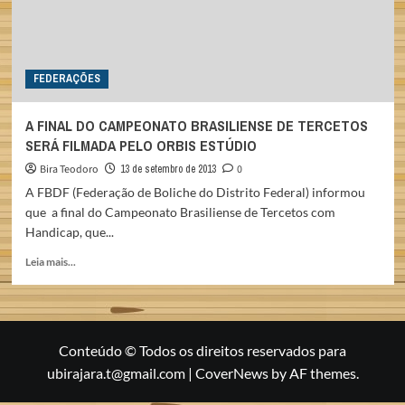
FEDERAÇÕES
A FINAL DO CAMPEONATO BRASILIENSE DE TERCETOS
SERÁ FILMADA PELO ORBIS ESTÚDIO
Bira Teodoro
13 de setembro de 2013
0
A FBDF (Federação de Boliche do Distrito Federal) informou
que a final do Campeonato Brasiliense de Tercetos com
Handicap, que...
Read
Leia mais...
more
about
A
FINAL
DO
Conteúdo © Todos os direitos reservados para
CAMPEONATO
ubirajara.t@gmail.com
|
CoverNews
by AF themes.
BRASILIENSE
DE