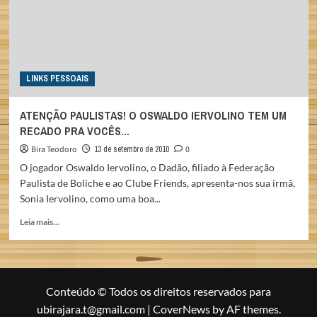
LINKS PESSOAIS
ATENÇÃO PAULISTAS! O OSWALDO IERVOLINO TEM UM
RECADO PRA VOCÊS…
Bira Teodoro
13 de setembro de 2010
0
O jogador Oswaldo Iervolino, o Dadão, filiado à Federação
Paulista de Boliche e ao Clube Friends, apresenta-nos sua irmã,
Sonia Iervolino, como uma boa...
Read
Leia mais...
more
about
ATENÇÃO
PAULISTAS!
O
Conteúdo © Todos os direitos reservados para
OSWALDO
ubirajara.t@gmail.com
|
CoverNews
by AF themes.
IERVOLINO