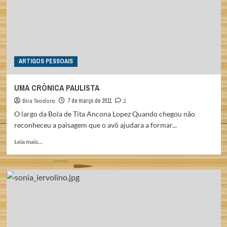
AMF
ENTRAM
NO
CALENDÁRIO
OFICIAL
DE
ARTIGOS PESSOAIS
SÃO
PAULO
UMA CRÔNICA PAULISTA
Bira Teodoro
7 de março de 2011
2
O largo da Bola de Tita Ancona Lopez Quando chegou não
reconheceu a paisagem que o avô ajudara a formar...
Read
Leia mais...
more
about
UMA
CRÔNICA
PAULISTA