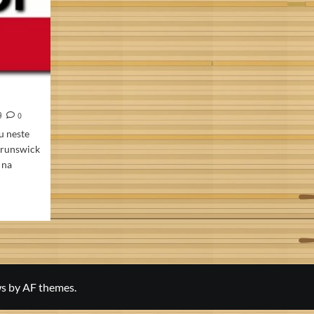
9
0
u neste
Brunswick
 na
s
by AF themes.