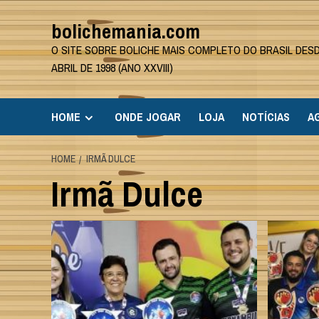
Skip
bolichemania.com
to
content
O SITE SOBRE BOLICHE MAIS COMPLETO DO BRASIL DES
ABRIL DE 1998 (ANO XXVIII)
HOME
ONDE JOGAR
LOJA
NOTÍCIAS
A
HOME
IRMÃ DULCE
Irmã Dulce