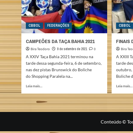
CBBOL
FEDERAÇÕES
CBBOL
CAMPEÕES DA TAÇA BAHIA 2021
FINAIS 
Bira Teodoro
9 de setembro de 2021
0
Bira Te
A XXIV Taça Bahia 2021 terminou na
A XXIII 
tarde dessa segunda-feira, 6 de setembro,
tarde des
nas dez pistas Brunswick do Boliche
outubro, 
do Shopping Paralela na...
Boliche d
Read
Leia mais...
Leia mais...
more
about
CAMPEÕES
DA
TAÇA
BAHIA
Conteúdo © Todo
2021