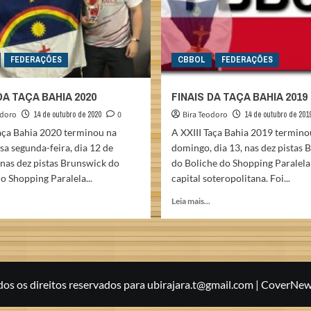
FEDERAÇÕES
CBBOL
FEDERAÇÕES
DA TAÇA BAHIA 2020
FINAIS DA TAÇA BAHIA 2019
odoro
14 de outubro de 2020
0
Bira Teodoro
14 de outubro de 201
Taça Bahia 2020 terminou na
A XXIII Taça Bahia 2019 termino
sa segunda-feira, dia 12 de
domingo, dia 13, nas dez pistas 
nas dez pistas Brunswick do
do Boliche do Shopping Paralela
o Shopping Paralela...
capital soteropolitana. Foi...
Read
Read
Leia mais...
more
more
about
about
FINAIS
FINAIS
DA
DA
TAÇA
TAÇA
BAHIA
BAHIA
s os direitos reservados para ubirajara.t@gmail.com
|
CoverNew
2020
2019