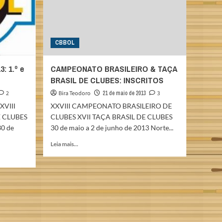
CBBOL
: 1.º e
CAMPEONATO BRASILEIRO & TAÇA
BRASIL DE CLUBES: INSCRITOS
2
Bira Teodoro
21 de maio de 2013
3
XVIII
XXVIII CAMPEONATO BRASILEIRO DE
 CLUBES
CLUBES XVII TAÇA BRASIL DE CLUBES
0 de
30 de maio a 2 de junho de 2013 Norte...
Read
Leia mais...
more
about
CAMPEONATO
BRASILEIRO
&
TAÇA
BRASIL
DE