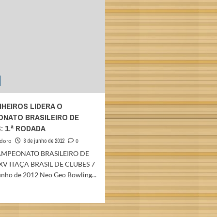
CLUBES:
e
3.º
2.º
dia
dias
INHEIROS LIDERA O
NATO BRASILEIRO DE
: 1.ª RODADA
odoro
8 de junho de 2012
0
AMPEONATO BRASILEIRO DE
XV ITAÇA BRASIL DE CLUBES 7
junho de 2012 Neo Geo Bowling...
Read
more
about
E.