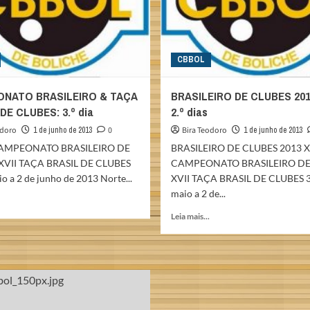
CBBOL
NATO BRASILEIRO & TAÇA
BRASILEIRO DE CLUBES 2013
DE CLUBES: 3.º dia
2.º dias
odoro
1 de junho de 2013
0
Bira Teodoro
1 de junho de 2013
CAMPEONATO BRASILEIRO DE
BRASILEIRO DE CLUBES 2013 X
XVII TAÇA BRASIL DE CLUBES
CAMPEONATO BRASILEIRO DE
o a 2 de junho de 2013 Norte...
XVII TAÇA BRASIL DE CLUBES 3
maio a 2 de...
Read
more
Read
Leia mais...
about
more
CAMPEONATO
about
BRASILEIRO
BRASILEIRO
&
DE
TAÇA
CLUBES
BRASIL
2013:
DE
1.º