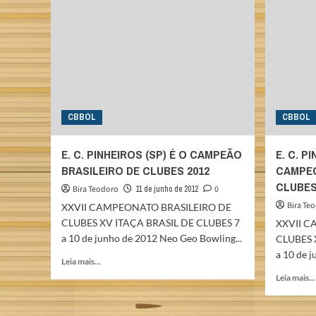
CLUBES
CBBOL
CBBOL
E. C. PINHEIROS (SP) É O CAMPEÃO
E. C. P
BRASILEIRO DE CLUBES 2012
CAMPEO
CLUBES
Bira Teodoro
11 de junho de 2012
0
Bira Te
XXVII CAMPEONATO BRASILEIRO DE
CLUBES XV ITAÇA BRASIL DE CLUBES 7
XXVII C
a 10 de junho de 2012 Neo Geo Bowling...
CLUBES 
a 10 de 
Read
Leia mais...
more
Leia mais...
about
E.
C.