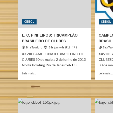
CBBOL
CBBOL
E. C. PINHEIROS: TRICAMPEÃO
CAMPEO
BRASILEIRO DE CLUBES
BRASIL 
Bira Teodoro
2 de junho de 2013
1
Bira Te
XXVIII CAMPEONATO BRASILEIRO DE
XXVIII 
CLUBES 30 de maio a 2 de junho de 2013
CLUBES 
Norte Bowling Rio de Janeiro/RJ O...
30 de mai
Read
Leia mais...
Leia mais...
more
about
E.
C.
PINHEIROS:
TRICAMPEÃO
BRASILEIRO
DE