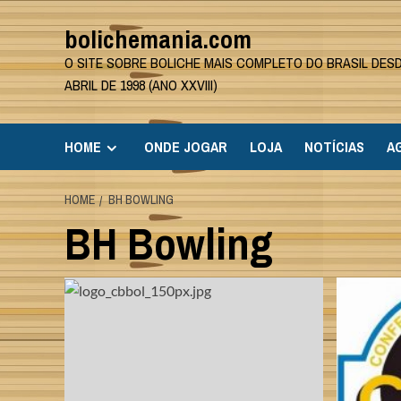
Skip
bolichemania.com
to
content
O SITE SOBRE BOLICHE MAIS COMPLETO DO BRASIL DES
ABRIL DE 1998 (ANO XXVIII)
HOME
ONDE JOGAR
LOJA
NOTÍCIAS
A
HOME
BH BOWLING
BH Bowling