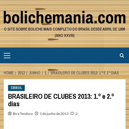
Skip
bolichemania.com
to
content
O SITE SOBRE BOLICHE MAIS COMPLETO DO BRASIL DESDE ABRIL DE 1998
(ANO XXVIII)
Primary
Menu
HOME
2013
JUNHO
1
BRASILEIRO DE CLUBES 2013: 1.º E 2.º DIAS
CBBOL
BRASILEIRO DE CLUBES 2013: 1.º e 2.º
dias
Bira Teodoro
1 de junho de 2013
2