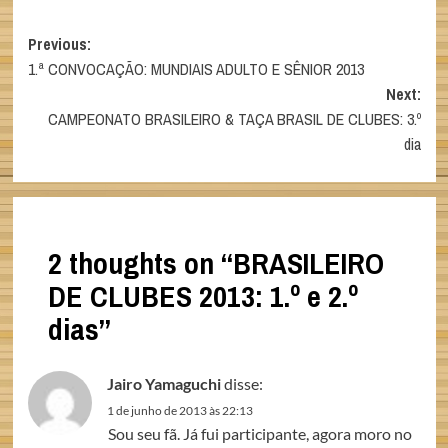
Post
Previous:
1.ª CONVOCAÇÃO: MUNDIAIS ADULTO E SÊNIOR 2013
navigation
Next:
CAMPEONATO BRASILEIRO & TAÇA BRASIL DE CLUBES: 3.º
dia
2 thoughts on “
BRASILEIRO
DE CLUBES 2013: 1.º e 2.º
dias
”
Jairo Yamaguchi
disse:
1 de junho de 2013 às 22:13
Sou seu fã. Já fui participante, agora moro no