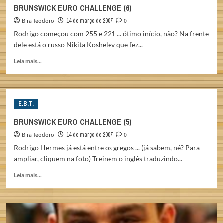
(7)
BRUNSWICK EURO CHALLENGE (6)
Bira Teodoro
14 de março de 2007
0
Rodrigo começou com 255 e 221 ... ótimo início, não? Na frente
dele está o russo Nikita Koshelev que fez...
Read
Leia mais...
more
about
BRUNSWICK
EURO
E.B.T.
CHALLENGE
(6)
BRUNSWICK EURO CHALLENGE (5)
Bira Teodoro
14 de março de 2007
0
Rodrigo Hermes já está entre os gregos ... (já sabem, né? Para
ampliar, cliquem na foto) Treinem o inglês traduzindo...
Read
Leia mais...
more
about
BRUNSWICK
EURO
CHALLENGE