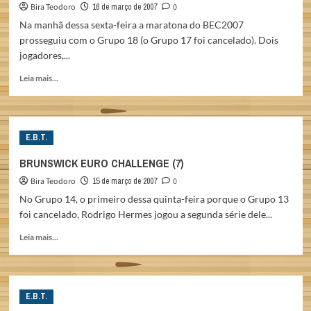
Bira Teodoro
16 de março de 2007
0
Na manhã dessa sexta-feira a maratona do BEC2007
prosseguiu com o Grupo 18 (o Grupo 17 foi cancelado). Dois
jogadores,...
Read
Leia mais...
more
about
BRUNSWICK
EURO
E.B.T.
CHALLENGE
(8)
BRUNSWICK EURO CHALLENGE (7)
Bira Teodoro
15 de março de 2007
0
No Grupo 14, o primeiro dessa quinta-feira porque o Grupo 13
foi cancelado, Rodrigo Hermes jogou a segunda série dele...
Read
Leia mais...
more
about
BRUNSWICK
EURO
E.B.T.
CHALLENGE