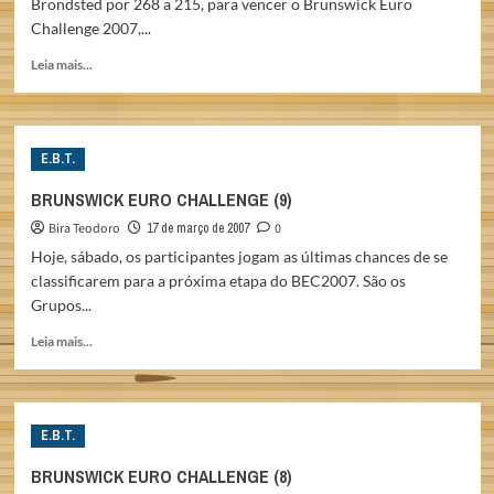
Bröndsted por 268 a 215, para vencer o Brunswick Euro
Challenge 2007,...
Read
Leia mais...
more
about
PALERMAA
É
E.B.T.
CAMPEÃO
DO
BRUNSWICK EURO CHALLENGE (9)
BRUNSWICK
Bira Teodoro
17 de março de 2007
0
E.C.
2007
Hoje, sábado, os participantes jogam as últimas chances de se
classificarem para a próxima etapa do BEC2007. São os
Grupos...
Read
Leia mais...
more
about
BRUNSWICK
EURO
E.B.T.
CHALLENGE
(9)
BRUNSWICK EURO CHALLENGE (8)