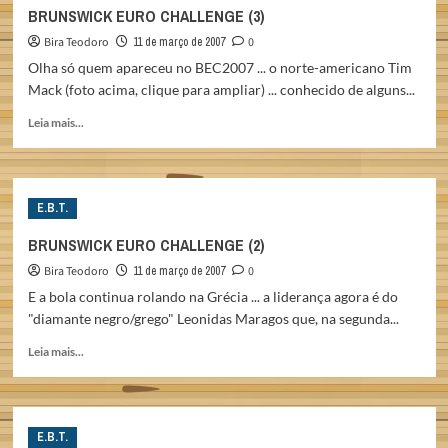
(4)
BRUNSWICK EURO CHALLENGE (3)
Bira Teodoro
11 de março de 2007
0
Olha só quem apareceu no BEC2007 ... o norte-americano Tim
Mack (foto acima, clique para ampliar) ... conhecido de alguns...
Read
Leia mais...
more
about
BRUNSWICK
EURO
E.B.T.
CHALLENGE
(3)
BRUNSWICK EURO CHALLENGE (2)
Bira Teodoro
11 de março de 2007
0
E a bola continua rolando na Grécia ... a liderança agora é do
"diamante negro/grego" Leonidas Maragos que, na segunda...
Read
Leia mais...
more
about
BRUNSWICK
EURO
E.B.T.
CHALLENGE