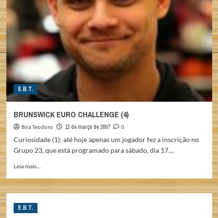
(5)
E.B.T.
BRUNSWICK EURO CHALLENGE (4)
Bira Teodoro
12 de março de 2007
0
Curiosidade (1): até hoje apenas um jogador fez a inscrição no
Grupo 23, que está programado para sábado, dia 17....
Read
Leia mais...
more
about
BRUNSWICK
EURO
E.B.T.
CHALLENGE