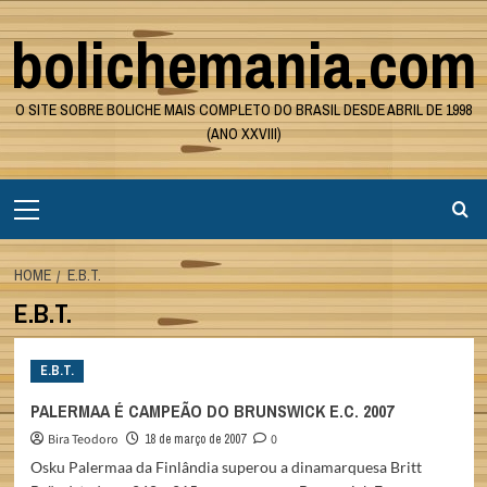
Skip
bolichemania.com
to
content
O SITE SOBRE BOLICHE MAIS COMPLETO DO BRASIL DESDE ABRIL DE 1998
(ANO XXVIII)
Primary
Menu
HOME
E.B.T.
E.B.T.
E.B.T.
PALERMAA É CAMPEÃO DO BRUNSWICK E.C. 2007
Bira Teodoro
18 de março de 2007
0
Osku Palermaa da Finlândia superou a dinamarquesa Britt