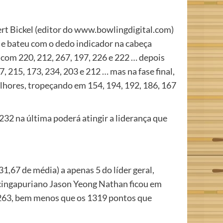
ert Bickel (editor do www.bowlingdigital.com)
 e bateu com o dedo indicador na cabeça
 com 220, 212, 267, 197, 226 e 222 … depois
, 215, 173, 234, 203 e 212 … mas na fase final,
elhores, tropeçando em 154, 194, 192, 186, 167
232 na última poderá atingir a liderança que
,67 de média) a apenas 5 do líder geral,
o cingapuriano Jason Yeong Nathan ficou em
 1263, bem menos que os 1319 pontos que