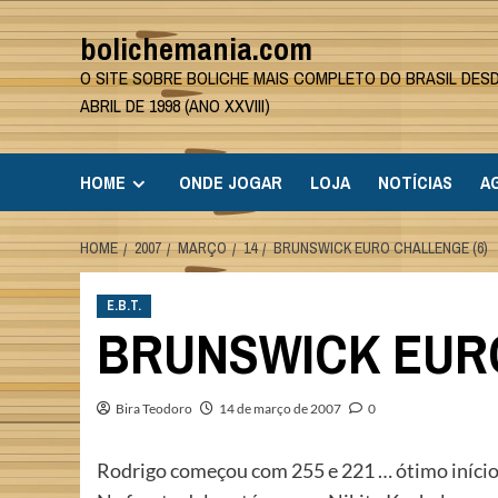
Skip
bolichemania.com
to
content
O SITE SOBRE BOLICHE MAIS COMPLETO DO BRASIL DES
ABRIL DE 1998 (ANO XXVIII)
HOME
ONDE JOGAR
LOJA
NOTÍCIAS
A
HOME
2007
MARÇO
14
BRUNSWICK EURO CHALLENGE (6)
E.B.T.
BRUNSWICK EURO
Bira Teodoro
14 de março de 2007
0
Rodrigo começou com 255 e 221 … ótimo início