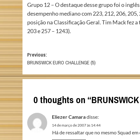
Grupo 12 – O destaque desse grupo foi o inglê
desempenho mediano com 223, 212, 206, 205, 23
posição na Classificação Geral. Tim Mack fez 
203 e 257 – 1243).
Post
Previous:
BRUNSWICK EURO CHALLENGE (5)
navigation
0 thoughts on “
BRUNSWICK 
Eliezer Camara
disse:
14 de março de 2007 às 14:44
Há de ressaltar que no mesmo Squad em 