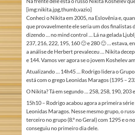
Na frente dele está o russo Nikita Koshelev que
[img:nikita.jpg,thumb,vazio]
Conheci o Nikita em 2005, na Eslovênia e, qua
que provavelmente ele seria um dos finalistas
dizendo … no mind control … Lá na gelada Ljubl
237, 216, 222, 195, 160 🙁 e 280 🙂 … estava, e
a análise de Herbert prevaleceu … Nikita dece
e 144. Vamos ver agora se o jovem Koshelev a
Atualizando … 14h45 … Rodrigo lidera o Grupo 1
está com o grego Leonidas Maragos (1395 – 232
O Nikita? Tá em segundo … 258, 258, 190, 203 
15h10 – Rodrigo acabou agora a primeira série 
Leonidas Maragos. Nesse mesmo grupo, o russo 
terceiro no grupo (8.° no Geral) com 1295 e o 
conseguiu no
primeiro dia dele
.