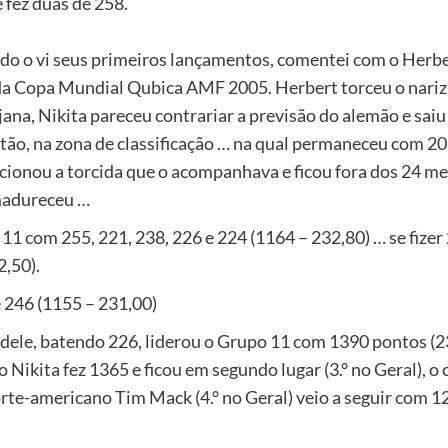
 fez duas de 258.
ndo o vi seus primeiros lançamentos, comentei com o Herb
 da Copa Mundial Qubica AMF 2005. Herbert torceu o nariz
jana, Nikita pareceu contrariar a previsão do alemão e saiu
ntão, na zona de classificação … na qual permaneceu com 207
pcionou a torcida que o acompanhava e ficou fora dos 24 m
madureceu …
1 com 255, 221, 238, 226 e 224 (1164 – 232,80) … se fizer 
,50).
e 246 (1155 – 231,00)
dele, batendo 226, liderou o Grupo 11 com 1390 pontos (231
Nikita fez 1365 e ficou em segundo lugar (3.° no Geral), 
norte-americano Tim Mack (4.° no Geral) veio a seguir com