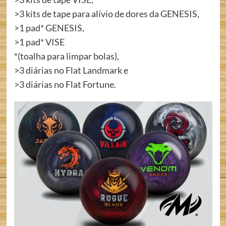
>3 kits de tape para alívio de dores da GENESIS,
>1 pad* GENESIS,
>1 pad* VISE
*(toalha para limpar bolas),
>3 diárias no Flat Landmark e
>3 diárias no Flat Fortune.