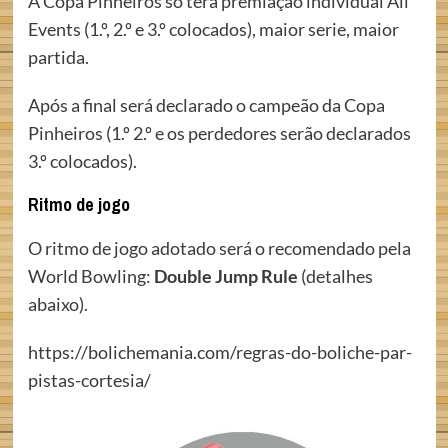
A Copa Pinheiros só terá premiação individual All
Events (1.º, 2.º e 3.º colocados), maior serie, maior
partida.
Após a final será declarado o campeão da Copa
Pinheiros (1.º 2.º e os perdedores serão declarados
3.º colocados).
Ritmo de jogo
O ritmo de jogo adotado será o recomendado pela
World Bowling:
Double Jump Rule
(detalhes
abaixo).
https://bolichemania.com/regras-do-boliche-par-
pistas-cortesia/