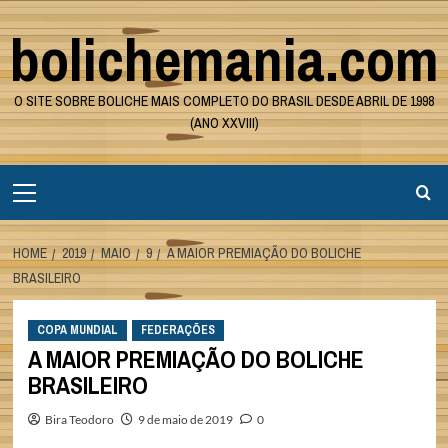
Skip
bolichemania.com
to
content
O SITE SOBRE BOLICHE MAIS COMPLETO DO BRASIL DESDE ABRIL DE 1998
(ANO XXVIII)
Primary
Menu
HOME
2019
MAIO
9
A MAIOR PREMIAÇÃO DO BOLICHE
BRASILEIRO
COPA MUNDIAL
FEDERAÇÕES
A MAIOR PREMIAÇÃO DO BOLICHE
BRASILEIRO
Bira Teodoro
9 de maio de 2019
0