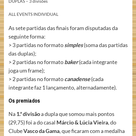
DUPLAS – 3 divisões
ALL EVENTS INDIVIDUAL
As sete partidas das finais foram disputadas da
seguinte forma:
> 3 partidas no formato
simples
(soma das partidas
das duplas);
> 2 partidas no formato
baker
(cada integrante
joga um frame);
> 2 partidas no formato
canadense
(cada
integrante faz 1 lançamento, alternadamente).
Os premiados
Na
1.ª divisão
a dupla que somou mais pontos
(29,75) foi a do casal
Márcio & Lúcia Vieira
, do
Clube
Vasco da Gama
, que ficaram com a medalha