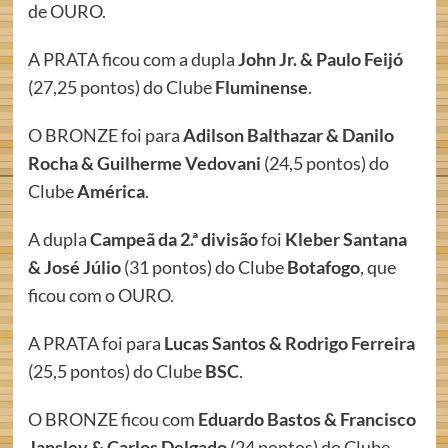
de OURO.
A PRATA ficou com a dupla
John Jr. & Paulo Feijó
(27,25 pontos) do Clube
Fluminense
.
O BRONZE foi para
Adilson Balthazar & Danilo
Rocha & Guilherme Vedovani
(24,5 pontos) do
Clube
América
.
A dupla
Campeã da 2.ª divisão
foi
Kleber Santana
& José Júlio
(31 pontos) do Clube
Botafogo
, que
ficou com o OURO.
A PRATA foi para
Lucas Santos & Rodrigo Ferreira
(25,5 pontos) do Clube
BSC
.
O BRONZE ficou com
Eduardo Bastos & Francisco
Jansley & Carlos Delgado
(24 pontos) do Clube