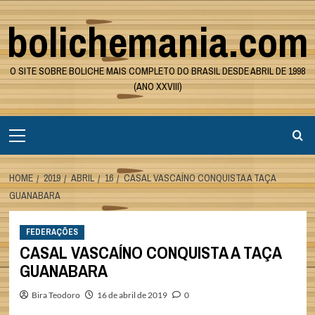
Skip
bolichemania.com
to
content
O SITE SOBRE BOLICHE MAIS COMPLETO DO BRASIL DESDE ABRIL DE 1998
(ANO XXVIII)
Primary
Menu
HOME
2019
ABRIL
16
CASAL VASCAÍNO CONQUISTA A TAÇA
GUANABARA
FEDERAÇÕES
CASAL VASCAÍNO CONQUISTA A TAÇA
GUANABARA
Bira Teodoro
16 de abril de 2019
0