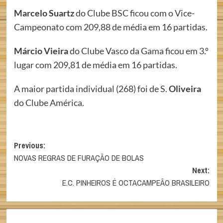
Marcelo Suartz
do Clube BSC ficou com o Vice-
Campeonato com 209,88 de média em 16 partidas.
Márcio Vieira
do Clube Vasco da Gama ficou em 3.º
lugar com 209,81 de média em 16 partidas.
A maior partida individual (268) foi de S.
Oliveira
do Clube América.
Post
Previous:
NOVAS REGRAS DE FURAÇÃO DE BOLAS
navigation
Next:
E.C. PINHEIROS É OCTACAMPEÃO BRASILEIRO