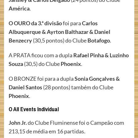
América
.
O OURO da 3.ª divisão
foi para
Carlos
Albuquerque & Ayrton Balthazar & Daniel
Benzecry
(30,5 pontos) do Clube
Botafogo
.
A PRATA ficou com a dupla
Rafael Pinha & Luzinho
Souza
(30,5) do Clube
Phoenix
.
O BRONZE foi para a dupla
Sonia Gonçalves &
Daniel Santos
(28 pontos) também do Clube
Phoenix
.
O All Events Individual
John Jr.
do Clube Fluminense foi o Campeão com
213,15 de média em 16 partidas.