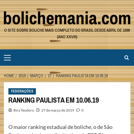
Skip
bolichemania.com
to
content
O SITE SOBRE BOLICHE MAIS COMPLETO DO BRASIL DESDE ABRIL DE 1998
(ANO XXVIII)
Primary
Menu
HOME
2019
MARÇO
27
RANKING PAULISTA EM 10.06.19
FEDERAÇÕES
RANKING PAULISTA EM 10.06.19
Bira Teodoro
27 de março de 2019
0
O maior ranking estadual de boliche, o de São