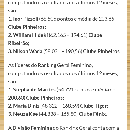
computando os resultados nos últimos 12 meses,
são:
1. Igor Pizzoli
(68.506 pontos e média de 203,65)
Clube Pinheiros
;
2. William Hideki
(62.165 – 194,61)
Clube
Ribeirão
;
3. Nilson Wada
(58.031 – 190,56)
Clube Pinheiros
.
As líderes do Ranking Geral Feminino,
computando os resultados nos últimos 12 meses,
são:
1. Stephanie Martins
(54.721 pontos e média de
200,60)
Clube Pinheiros
;
2. Maria Diniz
(48.322 – 168,59)
Clube Tiger
;
3. Neuza Kae
(44.838 – 165,80)
Clube Fênix
.
A
Divisão Feminina
do Ranking Geral conta com a