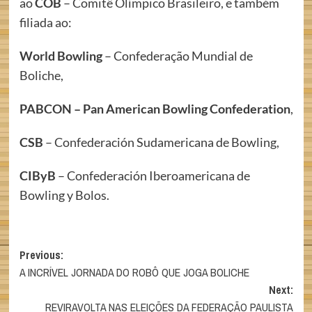
ao
COB
– Comitê Olímpico Brasileiro, e também
filiada ao:
World Bowling
– Confederação Mundial de
Boliche,
PABCON – Pan American Bowling Confederation
,
CSB
– Confederación Sudamericana de Bowling,
CIByB
– Confederación Iberoamericana de
Bowling y Bolos.
Post
Previous:
A INCRÍVEL JORNADA DO ROBÔ QUE JOGA BOLICHE
navigation
Next:
REVIRAVOLTA NAS ELEIÇÕES DA FEDERAÇÃO PAULISTA