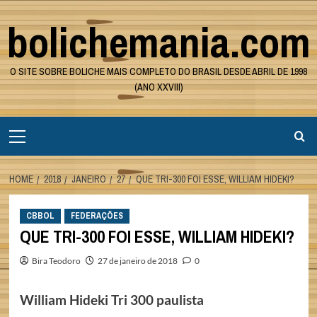
Skip
bolichemania.com
to
content
O SITE SOBRE BOLICHE MAIS COMPLETO DO BRASIL DESDE ABRIL DE 1998
(ANO XXVIII)
Primary
Menu
HOME
2018
JANEIRO
27
QUE TRI-300 FOI ESSE, WILLIAM HIDEKI?
CBBOL
FEDERAÇÕES
QUE TRI-300 FOI ESSE, WILLIAM HIDEKI?
Bira Teodoro
27 de janeiro de 2018
0
William Hideki Tri 300 paulista