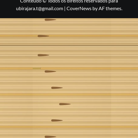
Conteúdo © Todos os direitos reservados para
ubirajara.t@gmail.com
|
CoverNews
by AF themes.