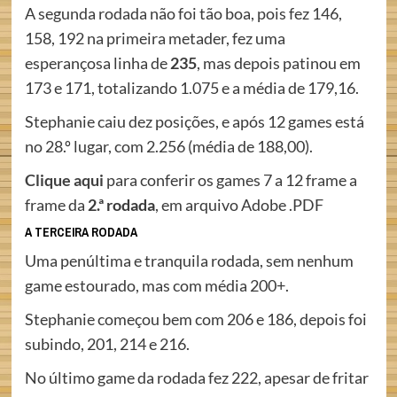
A segunda rodada não foi tão boa, pois fez 146,
158, 192 na primeira metader, fez uma
esperançosa linha de
235
, mas depois patinou em
173 e 171, totalizando 1.075 e a média de 179,16.
Stephanie caiu dez posições, e após 12 games está
no 28.º lugar, com 2.256 (média de 188,00).
Clique aqui
para conferir os games 7 a 12 frame a
frame da
2.ª rodada
, em arquivo Adobe .PDF
A TERCEIRA RODADA
Uma penúltima e tranquila rodada, sem nenhum
game estourado, mas com média 200+.
Stephanie começou bem com 206 e 186, depois foi
subindo, 201, 214 e 216.
No último game da rodada fez 222, apesar de fritar