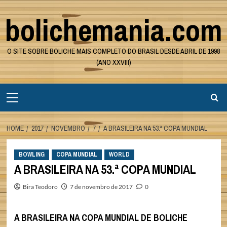
Skip
bolichemania.com
to
content
O SITE SOBRE BOLICHE MAIS COMPLETO DO BRASIL DESDE ABRIL DE 1998
(ANO XXVIII)
Primary
Menu
HOME
2017
NOVEMBRO
7
A BRASILEIRA NA 53.ª COPA MUNDIAL
BOWLING
COPA MUNDIAL
WORLD
A BRASILEIRA NA 53.ª COPA MUNDIAL
Bira Teodoro
7 de novembro de 2017
0
A BRASILEIRA NA COPA MUNDIAL DE BOLICHE