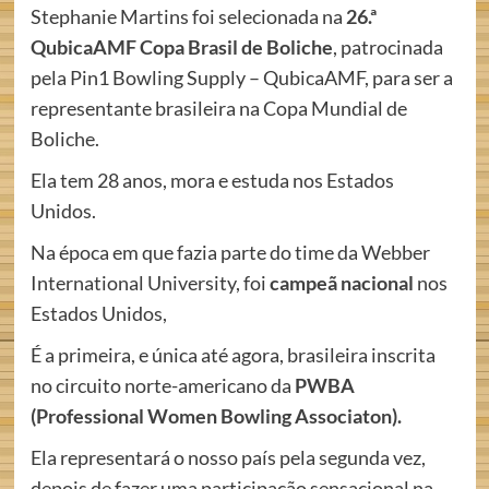
Stephanie Martins foi selecionada na
26.ª
QubicaAMF Copa Brasil de Boliche
, patrocinada
pela Pin1 Bowling Supply – QubicaAMF, para ser a
representante brasileira na Copa Mundial de
Boliche.
Ela tem 28 anos, mora e estuda nos Estados
Unidos.
Na época em que fazia parte do time da Webber
International University, foi
campeã nacional
nos
Estados Unidos,
É a primeira, e única até agora, brasileira inscrita
no circuito norte-americano da
PWBA
(Professional Women Bowling Associaton).
Ela representará o nosso país pela segunda vez,
depois de fazer uma participação sensacional na