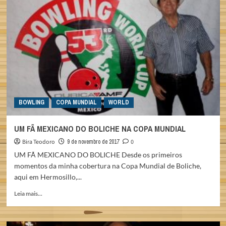
AVANÇA
NA
COPA
MUNDIAL
DE
BOLICHE
BOWLING
COPA MUNDIAL
WORLD
UM FÃ MEXICANO DO BOLICHE NA COPA MUNDIAL
Bira Teodoro
9 de novembro de 2017
0
UM FÃ MEXICANO DO BOLICHE Desde os primeiros
momentos da minha cobertura na Copa Mundial de Boliche,
aqui em Hermosillo,...
Read
Leia mais...
more
about
UM