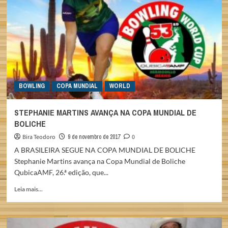
MUNDIAL
DE
BOLICHE
QUBICAAMF
BOWLING
COPA MUNDIAL
WORLD
STEPHANIE MARTINS AVANÇA NA COPA MUNDIAL DE
BOLICHE
Bira Teodoro
9 de novembro de 2017
0
A BRASILEIRA SEGUE NA COPA MUNDIAL DE BOLICHE
Stephanie Martins avança na Copa Mundial de Boliche
QubicaAMF, 26.ª edição, que...
Read
Leia mais...
more
about
STEPHANIE
MARTINS