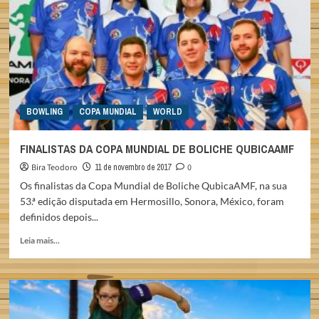
COPA
MUNDIAL
DE
BOLICHE
BOWLING
COPA MUNDIAL
WORLD
FINALISTAS DA COPA MUNDIAL DE BOLICHE QUBICAAMF
Bira Teodoro
11 de novembro de 2017
0
Os finalistas da Copa Mundial de Boliche QubicaAMF, na sua
53.ª edição disputada em Hermosillo, Sonora, México, foram
definidos depois...
Read
Leia mais...
more
about
FINALISTAS
DA
COPA