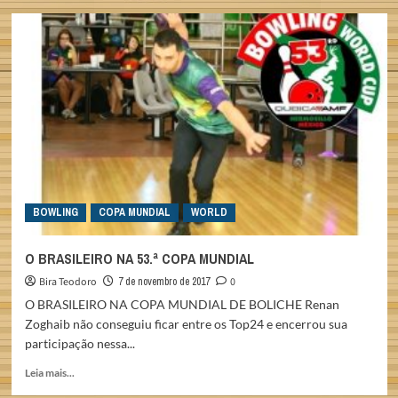
A
BRASILEIRA
NA
53.ª
COPA
MUNDIAL
BOWLING
COPA MUNDIAL
WORLD
O BRASILEIRO NA 53.ª COPA MUNDIAL
Bira Teodoro
7 de novembro de 2017
0
O BRASILEIRO NA COPA MUNDIAL DE BOLICHE Renan
Zoghaib não conseguiu ficar entre os Top24 e encerrou sua
participação nessa...
Read
Leia mais...
more