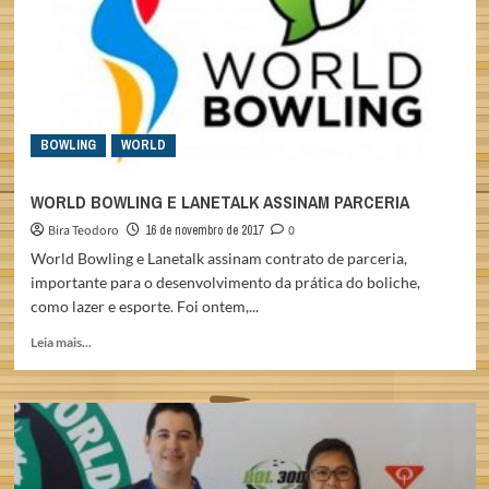
BOLICHE
EM
LAS
VEGAS
BOWLING
WORLD
WORLD BOWLING E LANETALK ASSINAM PARCERIA
Bira Teodoro
16 de novembro de 2017
0
World Bowling e Lanetalk assinam contrato de parceria,
importante para o desenvolvimento da prática do boliche,
como lazer e esporte. Foi ontem,...
Read
Leia mais...
more
about
WORLD
BOWLING
E
LANETALK
ASSINAM