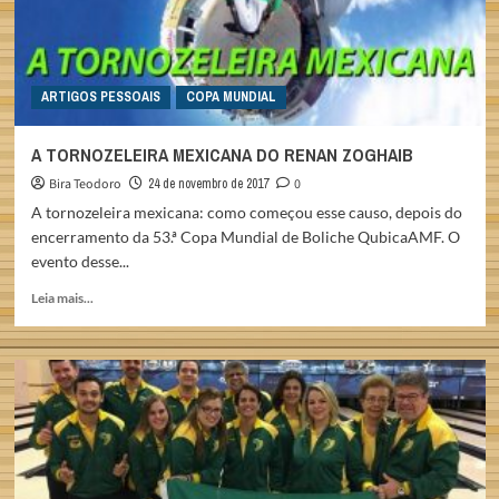
ARTIGOS PESSOAIS
COPA MUNDIAL
A TORNOZELEIRA MEXICANA DO RENAN ZOGHAIB
Bira Teodoro
24 de novembro de 2017
0
A tornozeleira mexicana: como começou esse causo, depois do
encerramento da 53.ª Copa Mundial de Boliche QubicaAMF. O
evento desse...
Read
Leia mais...
more
about
A
TORNOZELEIRA
MEXICANA
DO
RENAN
ZOGHAIB