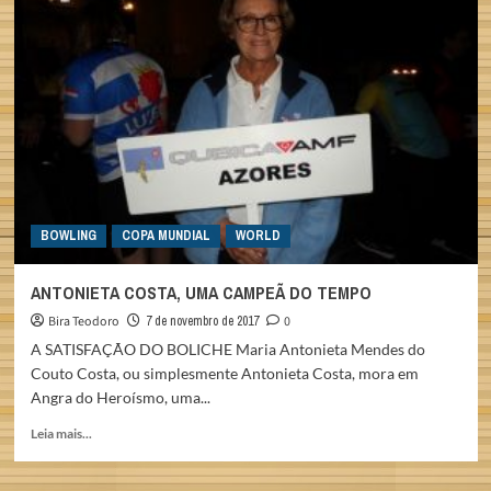
FÃ
MEXICANO
DO
BOLICHE
NA
COPA
MUNDIAL
BOWLING
COPA MUNDIAL
WORLD
ANTONIETA COSTA, UMA CAMPEÃ DO TEMPO
Bira Teodoro
7 de novembro de 2017
0
A SATISFAÇÃO DO BOLICHE Maria Antonieta Mendes do
Couto Costa, ou simplesmente Antonieta Costa, mora em
Angra do Heroísmo, uma...
Read
Leia mais...
more
about