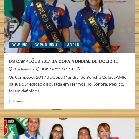
PARCERIA
BOWLING
COPA MUNDIAL
WORLD
OS CAMPEÕES 2017 DA COPA MUNDIAL DE BOLICHE
Bira Teodoro
11 de novembro de 2017
0
Os Campeões 2017 da Copa Mundial de Boliche QubicaAMF,
na sua 53.ª edição disputada em Hermosillo, Sonora, México,
foram definidos...
Read
Leia mais...
more
about
OS
CAMPEÕES
2017
DA