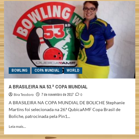
ANTONIETA
COSTA,
UMA
CAMPEÃ
DO
TEMPO
BOWLING
COPA MUNDIAL
WORLD
A BRASILEIRA NA 53.ª COPA MUNDIAL
Bira Teodoro
7 de novembro de 2017
0
A BRASILEIRA NA COPA MUNDIAL DE BOLICHE Stephanie
Martins foi selecionada na 26.ª QubicaAMF Copa Brasil de
Boliche, patrocinada pela Pin1...
Read
Leia mais...
more
about