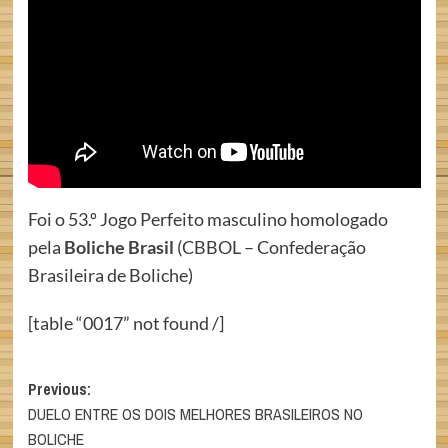
Foi o 53.º Jogo Perfeito masculino homologado
pela
Boliche Brasil
(CBBOL – Confederação
Brasileira de Boliche)
[table “0017” not found /]
Post
Previous:
DUELO ENTRE OS DOIS MELHORES BRASILEIROS NO
navigation
BOLICHE