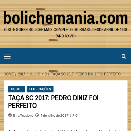
Skip
bolichemania.com
to
content
O SITE SOBRE BOLICHE MAIS COMPLETO DO BRASIL DESDE ABRIL DE 1998
(ANO XXVIII)
Primary
Menu
HOME
2017
JULHO
9
TAÇA SC 2017: PEDRO DINIZ FOI PERFEITO
CBBOL
FEDERAÇÕES
TAÇA SC 2017: PEDRO DINIZ FOI
PERFEITO
Bira Teodoro
9 de julho de 2017
0