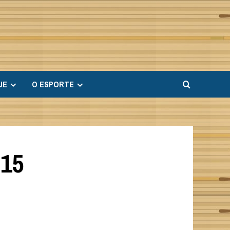
UE
O ESPORTE
15