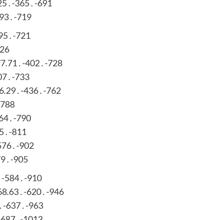
5 . -365 . -691
93 . -719
95 . -721
726
7.71 . -402 . -728
07 . -733
.29 . -436 . -762
 -788
64 . -790
5 . -811
576 . -902
9 . -905
 -584 . -910
8.63 . -620 . -946
. -637 . -963
-687 . -1013