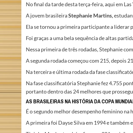
No final da tarde desta terça-feira, aqui em L
A jovem brasileira
Stephanie Martins,
estudant
Ela se tornou a primeira participante a liderar 
Foi graças a uma bela sequência de altas parti
Nessa primeira de três rodadas, Stephanie com
A segunda rodada começou com 215, depois 214
Na terceira e última rodada da fase classificat
Na fase classificatória Stephanie fez 4.755 pont
portanto dentro das 24 melhores que prossegue
AS BRASILEIRAS NA HISTÓRIA DA COPA MUNDIA
É o segundo melhor desempenho feminino na his
A primeira foi Dayse Silva em 1994 e também 