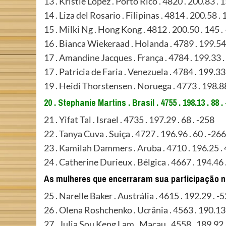
13 . Kristie Lopez . Porto Rico . 4820 . 200.83 . 
14 . Liza del Rosario . Filipinas . 4814 . 200.58 . 
15 . Milki Ng . Hong Kong . 4812 . 200.50 . 145 .
16 . Bianca Wiekeraad . Holanda . 4789 . 199.54 
17 . Amandine Jacques . França . 4784 . 199.33 .
17 . Patricia de Faria . Venezuela . 4784 . 199.33
19 . Heidi Thorstensen . Noruega . 4773 . 198.88
20 . Stephanie Martins . Brasil . 4755 . 198.13 . 88 .
21 . Yifat Tal . Israel . 4735 . 197.29 . 68 . -258
22 . Tanya Cuva . Suiça . 4727 . 196.96 . 60 . -266
23 . Kamilah Dammers . Aruba . 4710 . 196.25 . 
24 . Catherine Durieux . Bélgica . 4667 . 194.46 .
As mulheres que encerraram sua participação n
25 . Narelle Baker . Austrália . 4615 . 192.29 . -5
26 . Olena Roshchenko . Ucrânia . 4563 . 190.13 
27 . Julia Sou Keng Lam . Macau . 4558 . 189.92 .