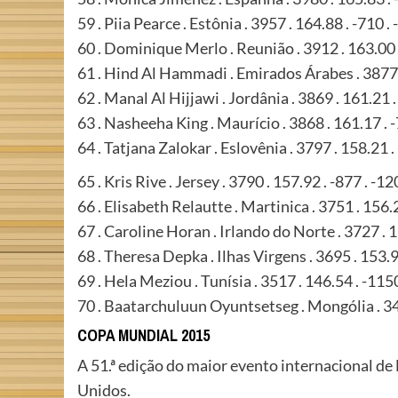
59 . Piia Pearce . Estônia . 3957 . 164.88 . -710 .
60 . Dominique Merlo . Reunião . 3912 . 163.00 
61 . Hind Al Hammadi . Emirados Árabes . 3877 
62 . Manal Al Hijjawi . Jordânia . 3869 . 161.21 .
63 . Nasheeha King . Maurício . 3868 . 161.17 . 
64 . Tatjana Zalokar . Eslovênia . 3797 . 158.21 .
65 . Kris Rive . Jersey . 3790 . 157.92 . -877 . -1
66 . Elisabeth Relautte . Martinica . 3751 . 156.
67 . Caroline Horan . Irlando do Norte . 3727 . 1
68 . Theresa Depka . Ilhas Virgens . 3695 . 153.9
69 . Hela Meziou . Tunísia . 3517 . 146.54 . -115
70 . Baatarchuluun Oyuntsetseg . Mongólia . 34
COPA MUNDIAL 2015
A 51.ª edição do maior evento internacional de
Unidos.