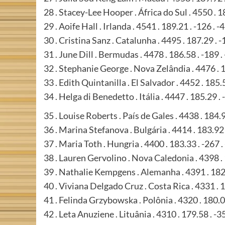
28 . Stacey-Lee Hooper . África do Sul . 4550 . 1
29 . Aoife Hall . Irlanda . 4541 . 189.21 . -126 . -
30 . Cristina Sanz . Catalunha . 4495 . 187.29 . -
31 . June Dill . Bermudas . 4478 . 186.58 . -189 .
32 . Stephanie George . Nova Zelândia . 4476 . 1
33 . Edith Quintanilla . El Salvador . 4452 . 185.5
34 . Helga di Benedetto . Itália . 4447 . 185.29 . 
35 . Louise Roberts . País de Gales . 4438 . 184.9
36 . Marina Stefanova . Bulgária . 4414 . 183.92 
37 . Maria Toth . Hungria . 4400 . 183.33 . -267 .
38 . Lauren Gervolino . Nova Caledonia . 4398 . 
39 . Nathalie Kempgens . Alemanha . 4391 . 182.
40 . Viviana Delgado Cruz . Costa Rica . 4331 . 1
41 . Felinda Grzybowska . Polônia . 4320 . 180.00
42 . Leta Anuziene . Lituânia . 4310 . 179.58 . -3