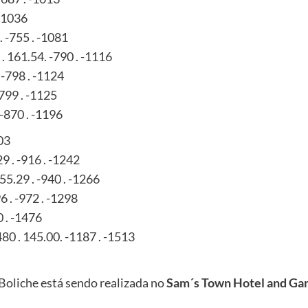
 -1036
. -755 . -1081
. 161.54. -790 . -1116
 -798 . -1124
-799 . -1125
 -870 . -1196
203
29 . -916 . -1242
55.29 . -940 . -1266
6 . -972 . -1298
0 . -1476
80 . 145.00. -1187 . -1513
 Boliche está sendo realizada no
Sam´s Town Hotel and Gam