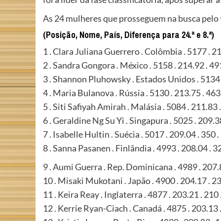
As 24 mulheres que prosseguem na busca pelo t
(Posição, Nome, País, Diferença para 24.ª e 8.ª)
1 . Clara Juliana Guerrero . Colômbia . 5177 . 21
2 . Sandra Gongora . México . 5158 . 214.92 . 49
3 . Shannon Pluhowsky . Estados Unidos . 5134 .
4 . Maria Bulanova . Rússia . 5130 . 213.75 . 463
5 . Siti Safiyah Amirah . Malásia . 5084 . 211.83 .
6 . Geraldine Ng Su Yi . Singapura . 5025 . 209.38
7 . Isabelle Hultin . Suécia . 5017 . 209.04 . 350 .
8 . Sanna Pasanen . Finlândia . 4993 . 208.04 . 32
9 . Aumi Guerra . Rep. Dominicana . 4989 . 207.8
10 . Misaki Mukotani . Japão . 4900 . 204.17 . 23
11 . Keira Reay . Inglaterra . 4877 . 203.21 . 210 
12 . Kerrie Ryan-Ciach . Canadá . 4875 . 203.13 .