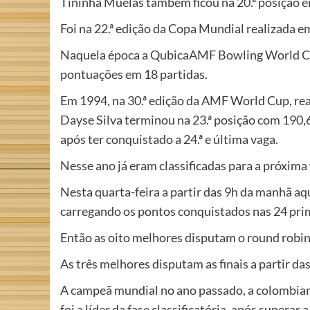
Tininha Muelas também ficou na 20.ª posição 
Foi na 22.ª edição da Copa Mundial realizada
Naquela época a QubicaAMF Bowling World Cup 
pontuações em 18 partidas.
Em 1994, na 30.ª edição da AMF World Cup, re
Dayse Silva terminou na 23.ª posição com 190,
após ter conquistado a 24.ª e última vaga.
Nesse ano já eram classificadas para a próxima
Nesta quarta-feira a partir das 9h da manhã aqu
carregando os pontos conquistados nas 24 prim
Então as oito melhores disputam o round robin
As três melhores disputam as finais a partir da
A campeã mundial no ano passado, a colombia
foi a líder da fase classificatória, após supera