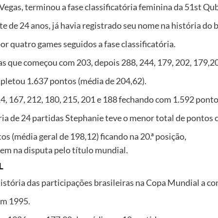
as Vegas, terminou a fase classificatória feminina da 51st
e de 24 anos, já havia registrado seu nome na história do b
por quatro games seguidos a fase classificatória.
das que começou com 203, depois 288, 244, 179, 202, 179,20
pletou 1.637 pontos (média de 204,62).
, 167, 212, 180, 215, 201 e 188 fechando com 1.592 ponto
ória de 24 partidas Stephanie teve o menor total de pontos
os (média geral de 198,12) ficando na 20.ª posição,
m na disputa pelo título mundial.
L
tória das participações brasileiras na Copa Mundial a con
em 1995.