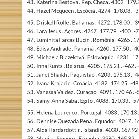
43 . Katerina Bestova . Rep. Checa . 4302 . 179.2
44 . Hazel Mcqueen . Escócia . 4274 . 178.08 . -3
45 . Driskell Rolle . Bahamas . 4272 . 178.00 . -3
46 . Lara Jesus . Açores . 4267 . 177.79 . -400 . -
47 . Luminita Farcas Bucin . Romênia . 4265 . 17
48 . Edisa Andrade . Panamá . 4260 . 177.50 . -4
49 . Michaela Blazeková . Eslováquia . 4231 . 176
50 . Inna Kunts . Belarus . 4205 . 175.21 . -462 .
51 . Janet Shaikh . Paquistão . 4203 . 175.13 . -4
52 . Ivana Krajacic . Croácia . 4182 . 174.25 . -48
53 . Vanessa Valdez . Curaçao . 4091 . 170.46 . -
54 . Samy-Anna Saba . Egito . 4088 . 170.33 . -57
55 . Helena Lourenco . Portugal . 4083 . 170.13 .
56 . Dennise Quezada Pena . Equador . 4047 . 16
57 . Alda Hardardottir . Islândia . 4030 . 167.92 
58 . Monica Jimenez . Espanha . 3980 . 165.83 . 