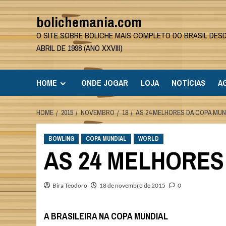
Skip
bolichemania.com
to
content
O SITE SOBRE BOLICHE MAIS COMPLETO DO BRASIL DES
ABRIL DE 1998 (ANO XXVIII)
HOME
ONDE JOGAR
LOJA
NOTÍCIAS
A
HOME
2015
NOVEMBRO
18
AS 24 MELHORES DA COPA MUND
BOWLING
COPA MUNDIAL
WORLD
AS 24 MELHORES
Bira Teodoro
18 de novembro de 2015
0
A BRASILEIRA NA COPA MUNDIAL