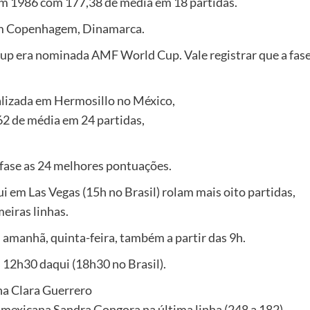
em 1986 com 177,38 de média em 18 partidas.
 em Copenhagem, Dinamarca.
era nominada AMF World Cup. Vale registrar que a fase cl
alizada em Hermosillo no México,
62 de média em 24 partidas,
 fase as 24 melhores pontuações.
i em Las Vegas (15h no Brasil) rolam mais oito partidas,
eiras linhas.
 amanhã, quinta-feira, também a partir das 9h.
s 12h30 daqui (18h30 no Brasil).
na Clara Guerrero
r a mexicana Sandra Gongora na última linha (248 a 182).