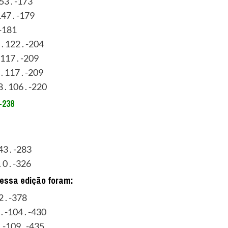
153 . -173
147 . -179
 -181
. 122 . -204
 117 . -209
 . 117 . -209
 . 106 . -220
 -238
43 . -283
 0 . -326
essa edição foram:
2 . -378
. -104 . -430
 -109 . -435