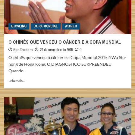
BOWLING
COPA MUNDIAL
WORLD
O CHINÊS QUE VENCEU O CÂNCER E A COPA MUNDIAL
Bira Teodoro
29 de novembro de 2015
0
O chinês que venceu o câncer e a Copa Mundial 2015 é Wu Siu-
hong de Hong Kong. O DIAGNÓSTICO SURPREENDEU
Quando...
Read
Leia mais...
more
about
O
CHINÊS
QUE
VENCEU
O
CÂNCER
E