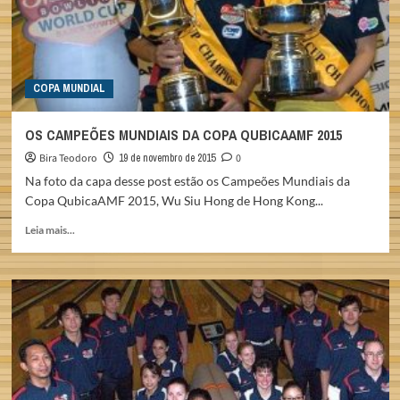
A
COPA
MUNDIAL
COPA MUNDIAL
OS CAMPEÕES MUNDIAIS DA COPA QUBICAAMF 2015
Bira Teodoro
19 de novembro de 2015
0
Na foto da capa desse post estão os Campeões Mundiais da
Copa QubicaAMF 2015, Wu Siu Hong de Hong Kong...
Read
Leia mais...
more
about
OS
CAMPEÕES
MUNDIAIS
DA
COPA
QUBICAAMF
2015