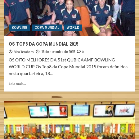
BOWLING
COPA MUNDIAL
WORLD
OS TOP8 DA COPA MUNDIAL 2015
Bira Teodoro
18 de novembro de 2015
0
OS OITO MELHORES DA 51st QUBICAAMF BOWLING
WORLD CUP Os Top8 da Copa Mundial 2015 foram definidos
nesta quarta-feira, 18...
Read
Leia mais...
more
about
OS
TOP8
DA
COPA
MUNDIAL
2015