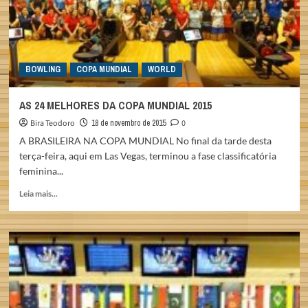
BOWLING
COPA MUNDIAL
WORLD
AS 24 MELHORES DA COPA MUNDIAL 2015
Bira Teodoro
18 de novembro de 2015
0
A BRASILEIRA NA COPA MUNDIAL No final da tarde desta
terça-feira, aqui em Las Vegas, terminou a fase classificatória
feminina...
Read
Leia mais...
more
about
AS
24
MELHORES
DA
COPA
MUNDIAL