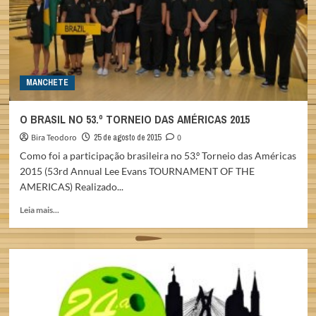
DO
BRASIL
MANCHETE
O BRASIL NO 53.º TORNEIO DAS AMÉRICAS 2015
Bira Teodoro
25 de agosto de 2015
0
Como foi a participação brasileira no 53.º Torneio das Américas
2015 (53rd Annual Lee Evans TOURNAMENT OF THE
AMERICAS) Realizado...
Read
Leia mais...
more
about
O
BRASIL
NO
53.º
TORNEIO
DAS