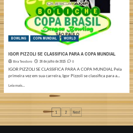
AMÉRICAS
2015
BOWLING
COPA MUNDIAL
WORLD
IGOR PIZZOLI SE CLASSIFICA PARA A COPA MUNDIAL
Bira Teodoro
26 de julho de 2015
0
IGOR PIZZOLI SE CLASSIFICA PARA A COPA MUNDIAL Pela
primeira vez em sua carreira, Igor Pizzoli se classifica para a...
Read
Leia mais...
more
about
IGOR
PIZZOLI
Paginação
1
2
Next
SE
CLASSIFICA
de
PARA
posts
A