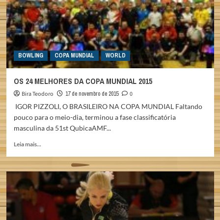
2015
BOWLING
COPA MUNDIAL
WORLD
OS 24 MELHORES DA COPA MUNDIAL 2015
Bira Teodoro
17 de novembro de 2015
0
IGOR PIZZOLI, O BRASILEIRO NA COPA MUNDIAL Faltando
pouco para o meio-dia, terminou a fase classificatória
masculina da 51st QubicaAMF...
Read
Leia mais...
more
about
OS
24
MELHORES
DA
COPA
MUNDIAL