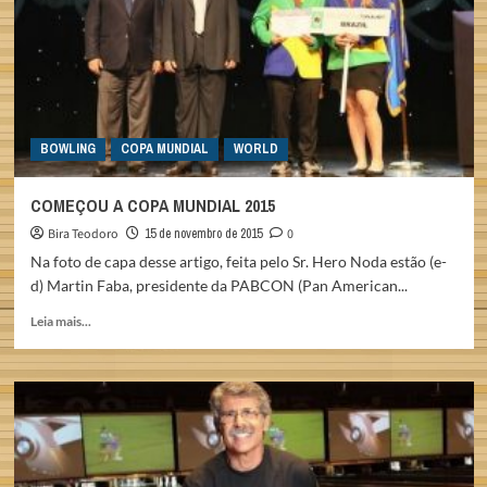
COPA
MUNDIAL
BOWLING
COPA MUNDIAL
WORLD
COMEÇOU A COPA MUNDIAL 2015
Bira Teodoro
15 de novembro de 2015
0
Na foto de capa desse artigo, feita pelo Sr. Hero Noda estão (e-
d) Martin Faba, presidente da PABCON (Pan American...
Read
Leia mais...
more
about
COMEÇOU
A
COPA
MUNDIAL
2015