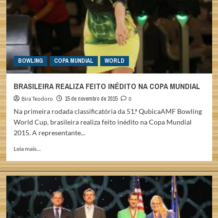
2015
BOWLING
COPA MUNDIAL
WORLD
BRASILEIRA REALIZA FEITO INÉDITO NA COPA MUNDIAL
Bira Teodoro
15 de novembro de 2015
0
Na primeira rodada classificatória da 51.ª QubicaAMF Bowling
World Cup, brasileira realiza feito inédito na Copa Mundial
2015. A representante...
Read
Leia mais...
more
about
BRASILEIRA
REALIZA
FEITO
INÉDITO
NA