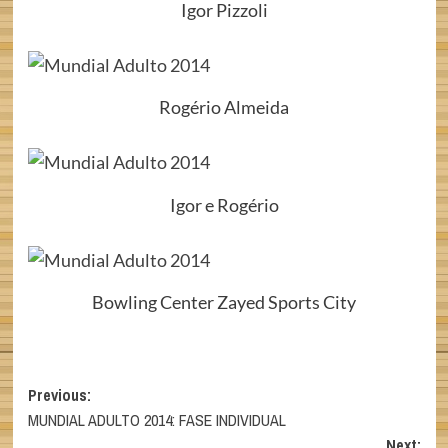
Igor Pizzoli
Rogério Almeida
Igor e Rogério
Bowling Center Zayed Sports City
Post
Previous:
MUNDIAL ADULTO 2014: FASE INDIVIDUAL
navigation
Next: