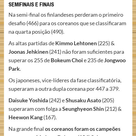
SEMIFINAIS E FINAIS
Na semi-final os finlandeses perderam o primeiro
desafio (466) para os coreanos que se classificaram
na quarta posição (490).
As altas partidas de
Kimmo Lehtonen
(225) &
Joonas Jehkinen
(241) não foram suficientes para
superar os 255 de
Bokeum Choi
e 235 de
Jongwoo
Park
.
Os japoneses, vice-líderes da fase classificatória,
superaram a outra dupla coreana por 447 a 379.
Daisuke Yoshida
(242) e
Shusaku Asato
(205)
superaram com folga a
Seunghyeon Shin
(212) &
Heewon Kang
(167).
Na grande final
os coreanos foram os campeões