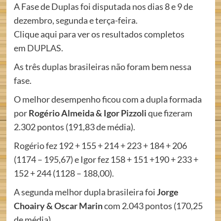
A Fase de Duplas foi disputada nos dias 8 e 9 de
dezembro, segunda e terça-feira.
Clique aqui para ver os resultados completos
em
DUPLAS
.
As três duplas brasileiras não foram bem nessa
fase.
O melhor desempenho ficou com a dupla formada
por
Rogério Almeida & Igor Pizzoli
que fizeram
2.302 pontos (191,83 de média).
Rogério fez 192 + 155 + 214 + 223 + 184 + 206
(1174 – 195,67) e Igor fez 158 + 151 +190 + 233 +
152 + 244 (1128 – 188,00).
A segunda melhor dupla brasileira foi
Jorge
Choairy & Oscar Marin
com 2.043 pontos (170,25
de média).