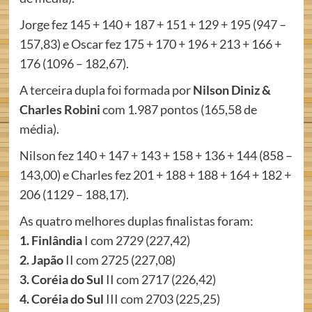
Jorge fez 145 + 140 + 187 + 151 + 129 + 195 (947 –
157,83) e Oscar fez 175 + 170 + 196 + 213 + 166 +
176 (1096 – 182,67).
A terceira dupla foi formada por
Nilson Diniz &
Charles Robini
com 1.987 pontos (165,58 de
média).
Nilson fez 140 + 147 + 143 + 158 + 136 + 144 (858 –
143,00) e Charles fez 201 + 188 + 188 + 164 + 182 +
206 (1129 – 188,17).
As quatro melhores duplas finalistas foram:
1. Finlândia
I com 2729 (227,42)
2. Japão
II com 2725 (227,08)
3. Coréia do Sul
II com 2717 (226,42)
4. Coréia do Sul
III com 2703 (225,25)