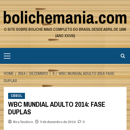
Skip
bolichemania.com
to
content
O SITE SOBRE BOLICHE MAIS COMPLETO DO BRASIL DESDE ABRIL DE 1998
(ANO XXVIII)
Primary
Menu
HOME
2014
DEZEMBRO
9
WBC MUNDIAL ADULTO 2014: FASE
DUPLAS
CBBOL
WBC MUNDIAL ADULTO 2014: FASE
DUPLAS
Bira Teodoro
9 de dezembro de 2014
0