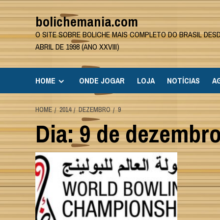
Skip
bolichemania.com
to
content
O SITE SOBRE BOLICHE MAIS COMPLETO DO BRASIL DES
ABRIL DE 1998 (ANO XXVIII)
HOME
ONDE JOGAR
LOJA
NOTÍCIAS
A
HOME
2014
DEZEMBRO
9
Dia:
9 de dezembro