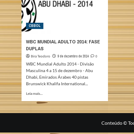
CBBOL
WBC MUNDIAL ADULTO 2014: FASE
DUPLAS
Bira Teodoro
9 de dezembro de 2014
0
WBC Mundial Adulto 2014 - Divisão
Masculina 4 a 15 de dezembro - Abu
Dhabi, Emirados Árabes 40 pistas
Brunswick Khalifa International...
Read
Leia mais...
more
about
WBC
MUNDIAL
ADULTO
Conteúdo © Todo
2014:
FASE