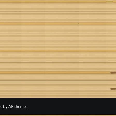
s
by AF themes.