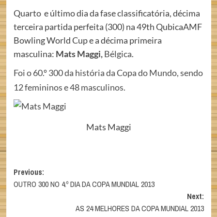
Quarto e último dia da fase classificatória, décima
terceira partida perfeita (300) na 49th QubicaAMF
Bowling World Cup e a décima primeira
masculina:
Mats Maggi,
Bélgica
.
Foi o 60.º 300 da história da Copa do Mundo, sendo
12 femininos e 48 masculinos.
Mats Maggi
Post
Previous:
OUTRO 300 NO 4.º DIA DA COPA MUNDIAL 2013
navigation
Next:
AS 24 MELHORES DA COPA MUNDIAL 2013