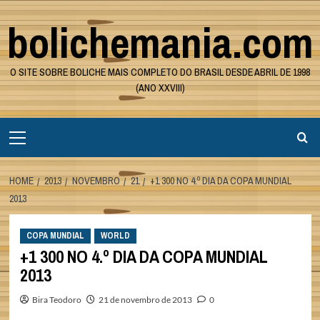
Skip
bolichemania.com
to
content
O SITE SOBRE BOLICHE MAIS COMPLETO DO BRASIL DESDE ABRIL DE 1998
(ANO XXVIII)
Primary
Menu
HOME
2013
NOVEMBRO
21
+1 300 NO 4.º DIA DA COPA MUNDIAL
2013
COPA MUNDIAL
WORLD
+1 300 NO 4.º DIA DA COPA MUNDIAL
2013
Bira Teodoro
21 de novembro de 2013
0