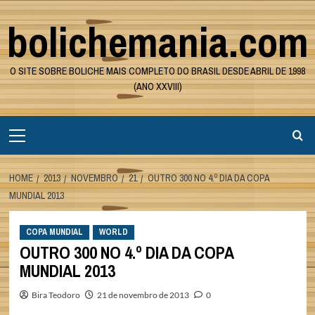
Skip
bolichemania.com
to
content
O SITE SOBRE BOLICHE MAIS COMPLETO DO BRASIL DESDE ABRIL DE 1998
(ANO XXVIII)
Primary
Menu
HOME
2013
NOVEMBRO
21
OUTRO 300 NO 4.º DIA DA COPA
MUNDIAL 2013
COPA MUNDIAL
WORLD
OUTRO 300 NO 4.º DIA DA COPA
MUNDIAL 2013
Bira Teodoro
21 de novembro de 2013
0