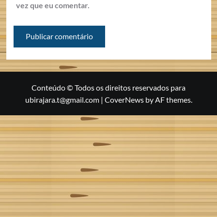
vez que eu comentar.
Conteúdo © Todos os direitos reservados para
ubirajara.t@gmail.com
|
CoverNews
by AF themes.