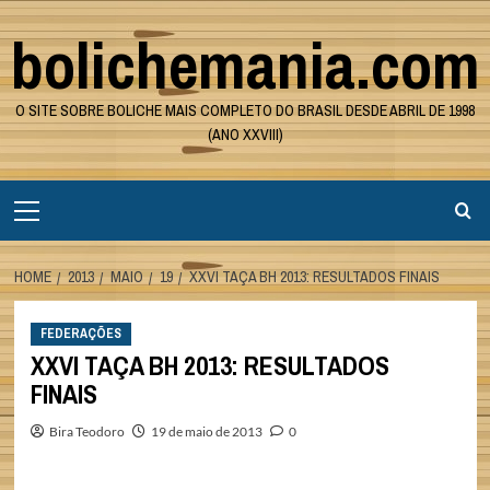
Skip
bolichemania.com
to
content
O SITE SOBRE BOLICHE MAIS COMPLETO DO BRASIL DESDE ABRIL DE 1998
(ANO XXVIII)
Primary
Menu
HOME
2013
MAIO
19
XXVI TAÇA BH 2013: RESULTADOS FINAIS
FEDERAÇÕES
XXVI TAÇA BH 2013: RESULTADOS
FINAIS
Bira Teodoro
19 de maio de 2013
0