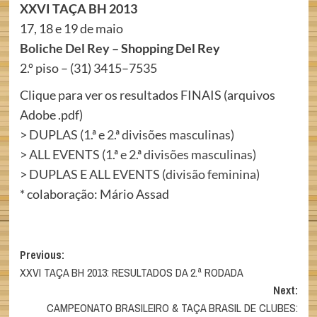
XXVI TAÇA BH 2013
17, 18 e 19 de maio
Boliche Del Rey
– Shopping Del Rey
2.º piso – (31) 3415–7535
Clique para ver os resultados FINAIS (arquivos
Adobe .pdf)
>
DUPLAS (1.ª e 2.ª divisões masculinas)
>
ALL EVENTS (1.ª e 2.ª divisões masculinas)
>
DUPLAS E ALL EVENTS (divisão feminina)
* colaboração: Mário Assad
Post
Previous:
XXVI TAÇA BH 2013: RESULTADOS DA 2.ª RODADA
navigation
Next:
CAMPEONATO BRASILEIRO & TAÇA BRASIL DE CLUBES: