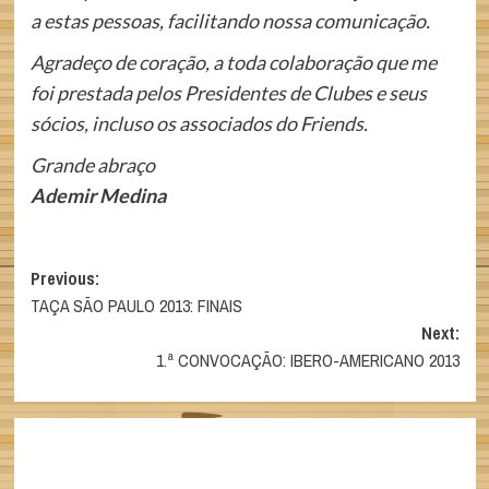
a estas pessoas, facilitando nossa comunicação.
Agradeço de coração, a toda colaboração que me
foi prestada pelos Presidentes de Clubes e seus
sócios, incluso os associados do Friends.
Grande abraço
Ademir Medina
Post
Previous:
TAÇA SÃO PAULO 2013: FINAIS
navigation
Next:
1.ª CONVOCAÇÃO: IBERO-AMERICANO 2013