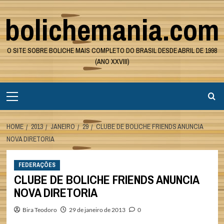
Skip
bolichemania.com
to
content
O SITE SOBRE BOLICHE MAIS COMPLETO DO BRASIL DESDE ABRIL DE 1998
(ANO XXVIII)
Primary
Menu
HOME
2013
JANEIRO
29
CLUBE DE BOLICHE FRIENDS ANUNCIA
NOVA DIRETORIA
FEDERAÇÕES
CLUBE DE BOLICHE FRIENDS ANUNCIA
NOVA DIRETORIA
Bira Teodoro
29 de janeiro de 2013
0