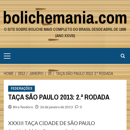
Skip
bolichemania.com
to
content
O SITE SOBRE BOLICHE MAIS COMPLETO DO BRASIL DESDE ABRIL DE 1998
(ANO XXVIII)
Primary
Menu
HOME
2013
JANEIRO
26
TAÇA SÃO PAULO 2013: 2.ª RODADA
FEDERAÇÕES
TAÇA SÃO PAULO 2013: 2.ª RODADA
Bira Teodoro
26 de janeiro de 2013
0
XXXIII TAÇA CIDADE DE SÃO PAULO