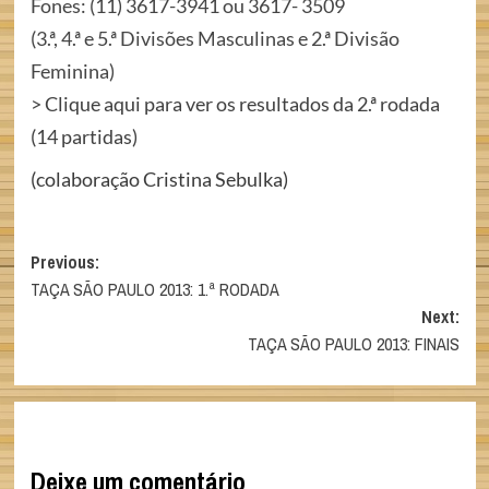
Fones: (11) 3617-3941 ou 3617- 3509
(3.ª, 4.ª e 5.ª Divisões Masculinas e 2.ª Divisão
Feminina)
>
Clique aqui para ver os resultados da 2.ª rodada
(14 partidas)
(colaboração Cristina Sebulka)
Post
Previous:
TAÇA SÃO PAULO 2013: 1.ª RODADA
navigation
Next:
TAÇA SÃO PAULO 2013: FINAIS
Deixe um comentário