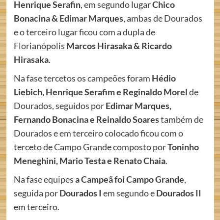
Henrique Serafin
, em segundo lugar
Chico
Bonacina & Edimar Marques
, ambas de Dourados
e o terceiro lugar ficou com a dupla de
Florianópolis
Marcos Hirasaka & Ricardo
Hirasaka
.
Na fase tercetos os campeões foram
Hédio
Liebich, Henrique Serafim e Reginaldo Morel
de
Dourados, seguidos por
Edimar Marques,
Fernando Bonacina e Reinaldo Soares
também de
Dourados e em terceiro colocado ficou com o
terceto de Campo Grande composto por
Toninho
Meneghini, Mario Testa e Renato Chaia
.
Na fase equipes
a Campeã foi Campo Grande
,
seguida por
Dourados I
em segundo e
Dourados II
em terceiro.