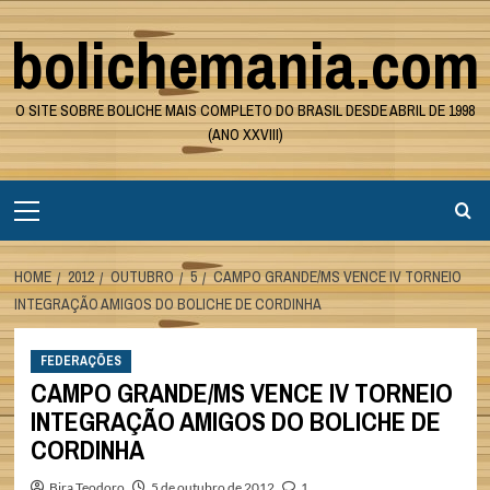
Skip
bolichemania.com
to
content
O SITE SOBRE BOLICHE MAIS COMPLETO DO BRASIL DESDE ABRIL DE 1998
(ANO XXVIII)
Primary
Menu
HOME
2012
OUTUBRO
5
CAMPO GRANDE/MS VENCE IV TORNEIO
INTEGRAÇÃO AMIGOS DO BOLICHE DE CORDINHA
FEDERAÇÕES
CAMPO GRANDE/MS VENCE IV TORNEIO
INTEGRAÇÃO AMIGOS DO BOLICHE DE
CORDINHA
Bira Teodoro
5 de outubro de 2012
1