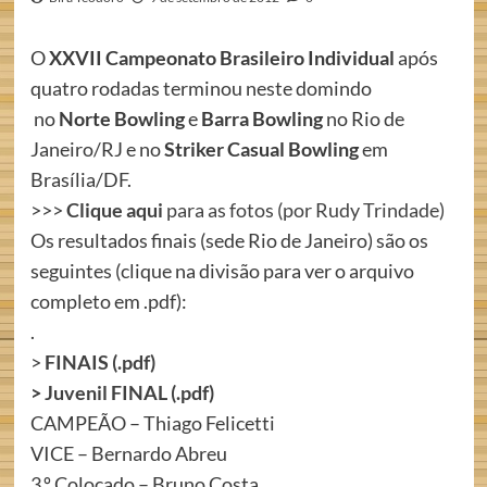
O
XXVII Campeonato Brasileiro Individual
após
quatro rodadas terminou neste domindo
no
Norte Bowling
e
Barra Bowling
no Rio de
Janeiro/RJ e no
Striker Casual Bowling
em
Brasília/DF.
>>>
Clique aqui
para as fotos (por Rudy Trindade)
Os resultados finais (sede Rio de Janeiro) são os
seguintes (clique na divisão para ver o arquivo
completo em .pdf):
.
>
FINAIS (.pdf)
>
Juvenil FINAL (.pdf)
CAMPEÃO – Thiago Felicetti
VICE – Bernardo Abreu
3.º Colocado – Bruno Costa