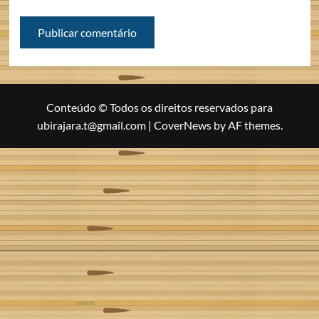
Conteúdo © Todos os direitos reservados para
ubirajara.t@gmail.com
|
CoverNews
by AF themes.