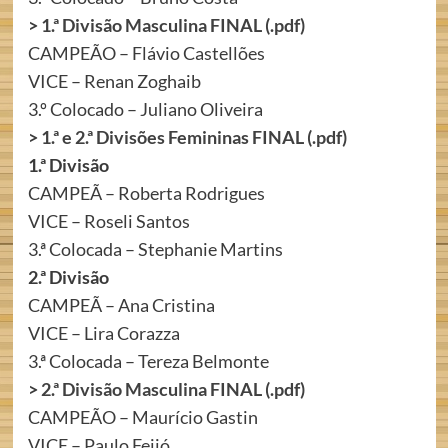
>
1.ª Divisão Masculina FINAL (.pdf)
CAMPEÃO – Flávio Castellões
VICE – Renan Zoghaib
3.º Colocado – Juliano Oliveira
>
1.ª e 2.ª Divisões Femininas FINAL (.pdf)
1.ª Divisão
CAMPEÃ – Roberta Rodrigues
VICE – Roseli Santos
3.ª Colocada – Stephanie Martins
2.ª Divisão
CAMPEÃ – Ana Cristina
VICE – Lira Corazza
3.ª Colocada – Tereza Belmonte
>
2.ª Divisão Masculina FINAL (.pdf)
CAMPEÃO – Maurício Gastin
VICE – Paulo Feijó