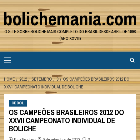
Skip
bolichemania.com
to
content
O SITE SOBRE BOLICHE MAIS COMPLETO DO BRASIL DESDE ABRIL DE 1998
(ANO XXVIII)
Primary
Menu
HOME
2012
SETEMBRO
9
OS CAMPEÕES BRASILEIROS 2012 DO
XXVII CAMPEONATO INDIVIDUAL DE BOLICHE
CBBOL
OS CAMPEÕES BRASILEIROS 2012 DO
XXVII CAMPEONATO INDIVIDUAL DE
BOLICHE
Bira Teodoro
9 de setembro de 2012
0