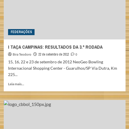
FEDERAÇÕES
I TAÇA CAMPINAS: RESULTADOS DA 3.ª RODADA
Bira Teodoro
22 de setembro de 2012
0
15, 16, 22 e 23 de setembro de 2012 NeoGeo Bowling
Internacional Shopping Center - Guarulhos/SP Via Dutra, Km
225...
Read
Leia mais...
more
about
I
TAÇA
CAMPINAS:
RESULTADOS
DA
3.ª