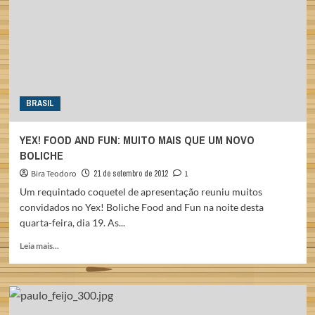
2012
BRASIL
YEX! FOOD AND FUN: MUITO MAIS QUE UM NOVO
BOLICHE
Bira Teodoro
21 de setembro de 2012
1
Um requintado coquetel de apresentação reuniu muitos
convidados no Yex! Boliche Food and Fun na noite desta
quarta-feira, dia 19. As...
Read
Leia mais...
more
about
YEX!
FOOD
AND