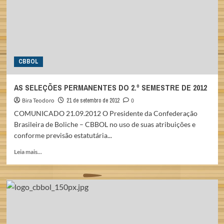
RODADA
CBBOL
AS SELEÇÕES PERMANENTES DO 2.º SEMESTRE DE 2012
Bira Teodoro
21 de setembro de 2012
0
COMUNICADO 21.09.2012 O Presidente da Confederação
Brasileira de Boliche – CBBOL no uso de suas atribuições e
conforme previsão estatutária...
Read
Leia mais...
more
about
AS
SELEÇÕES
PERMANENTES
DO
2.º