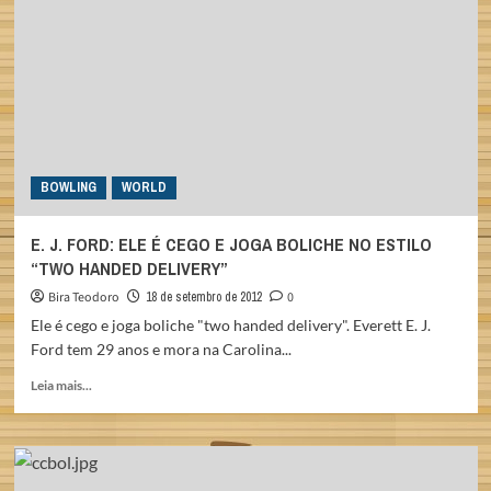
NO
BARRA
STRIKER
BOWLING
WORLD
E. J. FORD: ELE É CEGO E JOGA BOLICHE NO ESTILO
“TWO HANDED DELIVERY”
Bira Teodoro
18 de setembro de 2012
0
Ele é cego e joga boliche "two handed delivery". Everett E. J.
Ford tem 29 anos e mora na Carolina...
Read
Leia mais...
more
about
E.
J.
FORD: