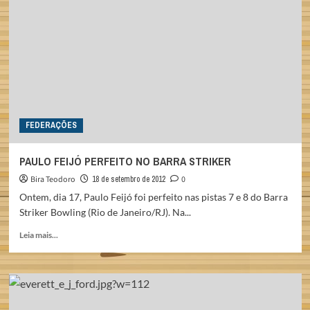
FUN:
MUITO
MAIS
QUE
UM
NOVO
BOLICHE
FEDERAÇÕES
PAULO FEIJÓ PERFEITO NO BARRA STRIKER
Bira Teodoro
18 de setembro de 2012
0
Ontem, dia 17, Paulo Feijó foi perfeito nas pistas 7 e 8 do Barra
Striker Bowling (Rio de Janeiro/RJ). Na...
Read
Leia mais...
more
about
PAULO
FEIJÓ
PERFEITO