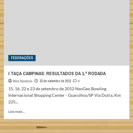
CAMPINAS:
RESULTADOS
DA
2.ª
RODADA
FEDERAÇÕES
I TAÇA CAMPINAS: RESULTADOS DA 1.ª RODADA
Bira Teodoro
15 de setembro de 2012
0
15, 16, 22 e 23 de setembro de 2012 NeoGeo Bowling
Internacional Shopping Center - Guarulhos/SP Via Dutra, Km
225...
Read
Leia mais...
more
about
I