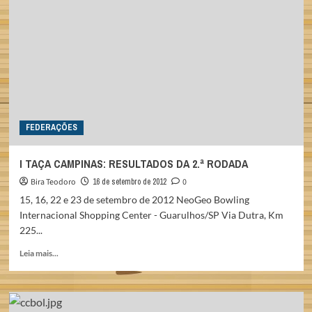
ELE
É
CEGO
E
JOGA
BOLICHE
NO
ESTILO
“TWO
FEDERAÇÕES
HANDED
DELIVERY”
I TAÇA CAMPINAS: RESULTADOS DA 2.ª RODADA
Bira Teodoro
16 de setembro de 2012
0
15, 16, 22 e 23 de setembro de 2012 NeoGeo Bowling
Internacional Shopping Center - Guarulhos/SP Via Dutra, Km
225...
Read
Leia mais...
more
about
I
TAÇA