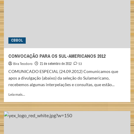
SEMESTRE
DE
2012
CBBOL
CONVOCAÇÃO PARA OS SUL-AMERICANOS 2012
Bira Teodoro
21 de setembro de 2012
53
COMUNICADO ESPECIAL (24.09.2012) Comunicamos que
apos a divulgação (abaixo) da seleção do Sulamericano,
recebemos algumas interpelações e consultas, que estão...
Read
Leia mais...
more
about
CONVOCAÇÃO
PARA
OS
SUL-
AMERICANOS