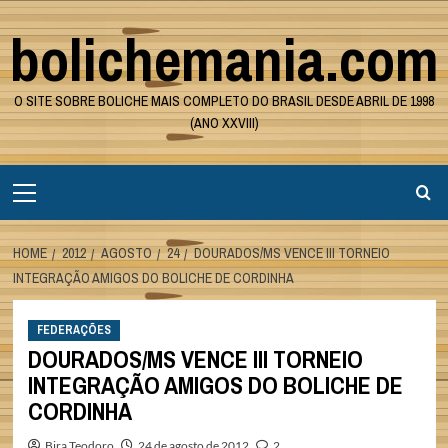
Skip
bolichemania.com
to
content
O SITE SOBRE BOLICHE MAIS COMPLETO DO BRASIL DESDE ABRIL DE 1998
(ANO XXVIII)
Primary
Menu
HOME
2012
AGOSTO
24
DOURADOS/MS VENCE III TORNEIO
INTEGRAÇÃO AMIGOS DO BOLICHE DE CORDINHA
FEDERAÇÕES
DOURADOS/MS VENCE III TORNEIO
INTEGRAÇÃO AMIGOS DO BOLICHE DE
CORDINHA
Bira Teodoro
24 de agosto de 2012
2