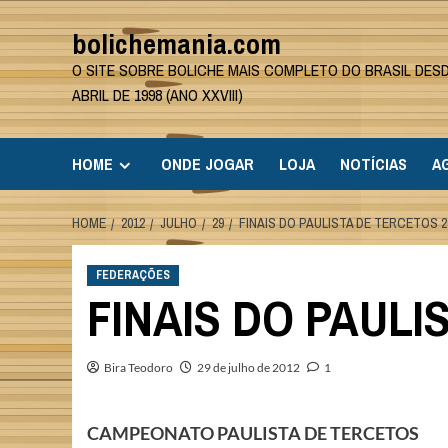
Skip
bolichemania.com
to
content
O SITE SOBRE BOLICHE MAIS COMPLETO DO BRASIL DES
ABRIL DE 1998 (ANO XXVIII)
HOME
ONDE JOGAR
LOJA
NOTÍCIAS
A
HOME
2012
JULHO
29
FINAIS DO PAULISTA DE TERCETOS 2
FEDERAÇÕES
FINAIS DO PAULI
Bira Teodoro
29 de julho de 2012
1
CAMPEONATO PAULISTA DE TERCETOS