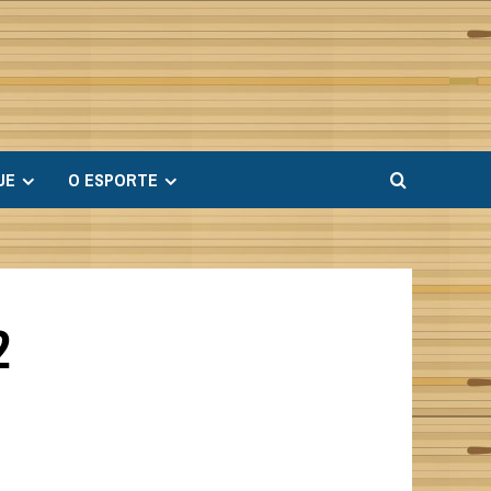
UE
O ESPORTE
2