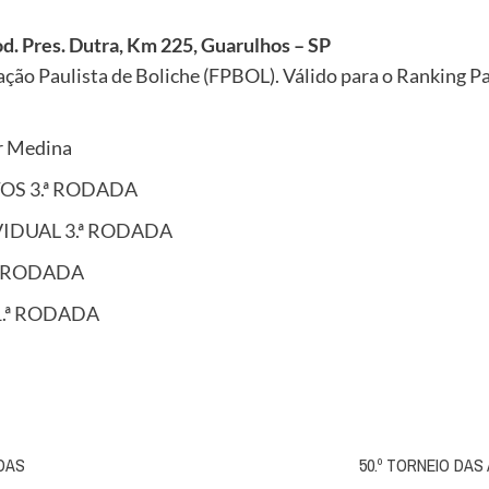
. Pres. Dutra, Km 225, Guarulhos – SP
ção Paulista de Boliche (FPBOL). Válido para o Ranking Pa
r Medina
OS 3.ª RODADA
VIDUAL 3.ª RODADA
ª RODADA
1.ª RODADA
IDAS
50.º TORNEIO DAS