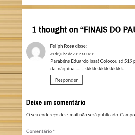
1 thought on “
FINAIS DO P
Feliph Rosa
disse:
31 de julho de 2012 às 14:01
Parabéns Eduardo Issa! Colocou só 519 p
da máquina…….. kkkkkkkkkkkkkkkk.
Responder
Deixe um comentário
O seu endereço de e-mail não será publicado.
Campos
Comentário
*