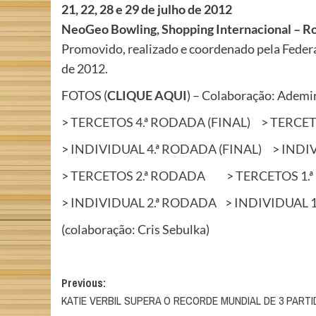
21, 22, 28 e 29 de julho de 2012
NeoGeo Bowling, Shopping Internacional – Rod
Promovido, realizado e coordenado pela Federa
de 2012.
FOTOS (
CLIQUE AQUI
) – Colaboração: Ademi
>
TERCETOS 4.ª RODADA (FINAL)
>
TERCET
>
INDIVIDUAL 4.ª RODADA (FINAL)
>
INDI
>
TERCETOS 2.ª RODADA
>
TERCETOS 1.
>
INDIVIDUAL 2.ª RODADA
>
INDIVIDUAL 
(colaboração: Cris Sebulka)
Post
Previous:
KATIE VERBIL SUPERA O RECORDE MUNDIAL DE 3 PART
navigation