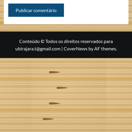
Conteúdo © Todos os direitos reservados para
ubirajara.t@gmail.com
|
CoverNews
by AF themes.