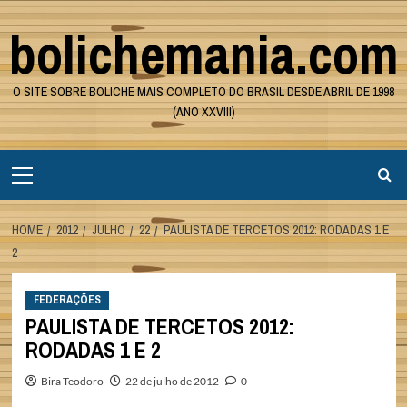
Skip
bolichemania.com
to
content
O SITE SOBRE BOLICHE MAIS COMPLETO DO BRASIL DESDE ABRIL DE 1998
(ANO XXVIII)
Primary
Menu
HOME
2012
JULHO
22
PAULISTA DE TERCETOS 2012: RODADAS 1 E
2
FEDERAÇÕES
PAULISTA DE TERCETOS 2012:
RODADAS 1 E 2
Bira Teodoro
22 de julho de 2012
0