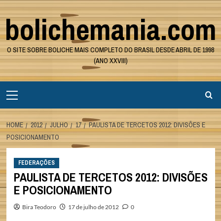
Skip
bolichemania.com
to
content
O SITE SOBRE BOLICHE MAIS COMPLETO DO BRASIL DESDE ABRIL DE 1998
(ANO XXVIII)
Primary
Menu
HOME
2012
JULHO
17
PAULISTA DE TERCETOS 2012: DIVISÕES E
POSICIONAMENTO
FEDERAÇÕES
PAULISTA DE TERCETOS 2012: DIVISÕES
E POSICIONAMENTO
Bira Teodoro
17 de julho de 2012
0