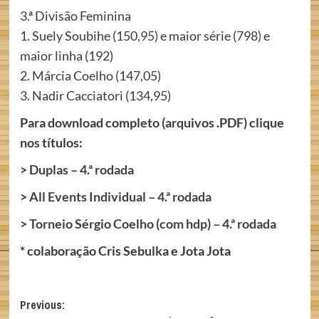
3.ª Divisão Feminina
1. Suely Soubihe (150,95) e maior série (798) e
maior linha (192)
2. Márcia Coelho (147,05)
3. Nadir Cacciatori (134,95)
Para download completo (arquivos .PDF) clique
nos títulos:
>
Duplas – 4.ª rodada
>
All Events Individual – 4.ª rodada
>
Torneio Sérgio Coelho (com hdp) – 4.ª rodada
* colaboração Cris Sebulka e Jota Jota
Post
Previous: