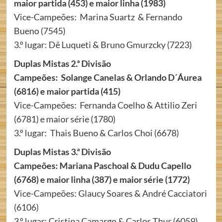
maior partida (453) e maior linha (1983)
Vice-Campeões: Marina Suartz & Fernando
Bueno (7545)
3.º lugar: Dê Luqueti & Bruno Gmurzcky (7223)
Duplas Mistas 2.ª Divisão
Campeões: Solange Canelas & Orlando D´Áurea
(6816) e maior partida (415)
Vice-Campeões: Fernanda Coelho & Attilio Zeri
(6781) e maior série (1780)
3.º lugar: Thais Bueno & Carlos Choi (6678)
Duplas Mistas 3.ª Divisão
Campeões: Mariana Paschoal & Dudu Capello
(6768) e maior linha (387) e maior série (1772)
Vice-Campeões: Glaucy Soares & André Cacciatori
(6106)
3.º lugar: Cristina Camargo & Carlos Thur (6059)