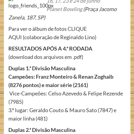
16, 17,
23 e 24 de junho
Planet Bowling
(Praça Jacomo
Zanela, 187, SP)
Para ver o álbum de fotos
CLIQUE
AQUI
(colaboração de Reginaldo Lino)
RESULTADOS APÓS A 4.ª RODADA
(download dos arquivos em .pdf)
Duplas 1.ª Divisão Masculina
Campeões: Franz Monteiro & Renan Zoghaib
(8276 pontos) e maior série (2161)
Vice-Campeões: Celso Azevedo & Felipe Rezende
(7985)
3.º lugar: Geraldo Couto & Mauro Sato (7847) e
maior linha (481)
Duplas 2.ª Divisão Masculina