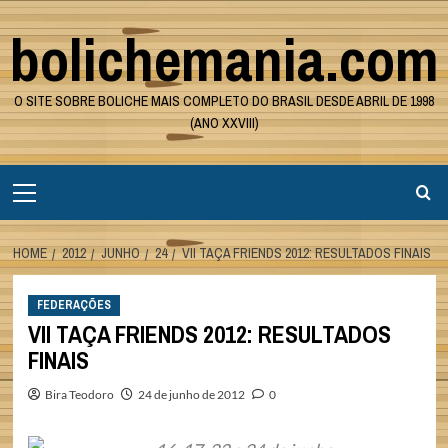
Skip
bolichemania.com
to
content
O SITE SOBRE BOLICHE MAIS COMPLETO DO BRASIL DESDE ABRIL DE 1998
(ANO XXVIII)
Primary
Menu
HOME
2012
JUNHO
24
VII TAÇA FRIENDS 2012: RESULTADOS FINAIS
FEDERAÇÕES
VII TAÇA FRIENDS 2012: RESULTADOS
FINAIS
Bira Teodoro
24 de junho de 2012
0