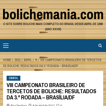
Skip
bolichemania.com
to
content
O SITE SOBRE BOLICHE MAIS COMPLETO DO BRASIL DESDE ABRIL DE 1998
(ANO XXVIII)
Primary
Menu
HOME
2012
ABRIL
8
VIII CAMPEONATO BRASILEIRO DE TERCETOS
DE BOLICHE: RESULTADOS DA 3.ª RODADA – BRASÍLIA/DF
CBBOL
VIII CAMPEONATO BRASILEIRO DE
TERCETOS DE BOLICHE: RESULTADOS
DA 3.ª RODADA – BRASÍLIA/DF
Bira Teodoro
8 de abril de 2012
0