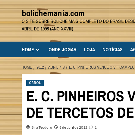
Skip
bolichemania.com
to
content
O SITE SOBRE BOLICHE MAIS COMPLETO DO BRASIL DES
ABRIL DE 1998 (ANO XXVIII)
HOME
ONDE JOGAR
LOJA
NOTÍCIAS
A
HOME
2012
ABRIL
8
E. C. PINHEIROS VENCE O VIII CAM
CBBOL
E. C. PINHEIROS
DE TERCETOS DE
Bira Teodoro
8 de abril de 2012
1