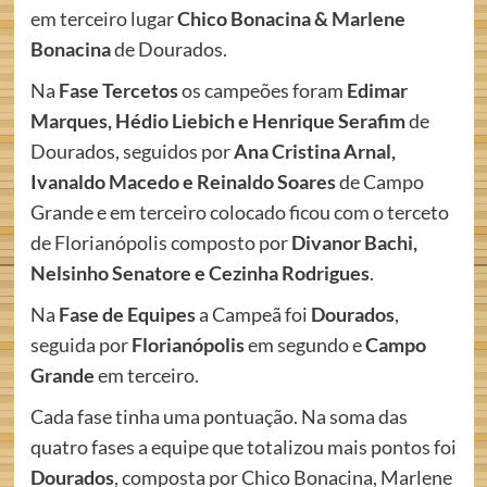
em terceiro lugar
Chico Bonacina & Marlene
Bonacina
de Dourados.
Na
Fase Tercetos
os campeões foram
Edimar
Marques, Hédio Liebich e Henrique Serafim
de
Dourados, seguidos por
Ana Cristina Arnal,
Ivanaldo Macedo e Reinaldo Soares
de Campo
Grande e em terceiro colocado ficou com o terceto
de Florianópolis composto por
Divanor Bachi,
Nelsinho Senatore e Cezinha Rodrigues
.
Na
Fase de Equipes
a Campeã foi
Dourados
,
seguida por
Florianópolis
em segundo e
Campo
Grande
em terceiro.
Cada fase tinha uma pontuação. Na soma das
quatro fases a equipe que totalizou mais pontos foi
Dourados
, composta por Chico Bonacina, Marlene