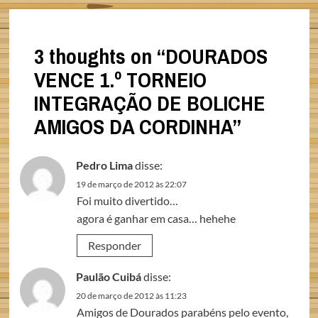
3 thoughts on “
DOURADOS
VENCE 1.º TORNEIO
INTEGRAÇÃO DE BOLICHE
AMIGOS DA CORDINHA
”
Pedro Lima
disse:
19 de março de 2012 às 22:07
Foi muito divertido…
agora é ganhar em casa… hehehe
Responder
Paulão Cuibá
disse:
20 de março de 2012 às 11:23
Amigos de Dourados parabéns pelo evento,