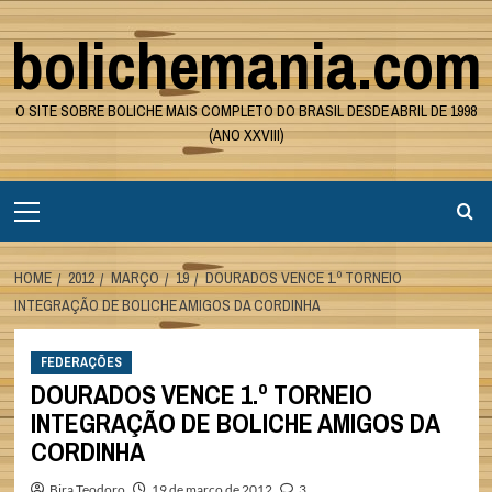
Skip
bolichemania.com
to
content
O SITE SOBRE BOLICHE MAIS COMPLETO DO BRASIL DESDE ABRIL DE 1998
(ANO XXVIII)
Primary
Menu
HOME
2012
MARÇO
19
DOURADOS VENCE 1.º TORNEIO
INTEGRAÇÃO DE BOLICHE AMIGOS DA CORDINHA
FEDERAÇÕES
DOURADOS VENCE 1.º TORNEIO
INTEGRAÇÃO DE BOLICHE AMIGOS DA
CORDINHA
Bira Teodoro
19 de março de 2012
3