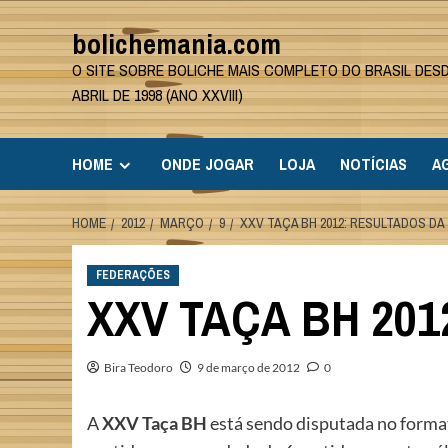
Skip
bolichemania.com
to
content
O SITE SOBRE BOLICHE MAIS COMPLETO DO BRASIL DES
ABRIL DE 1998 (ANO XXVIII)
HOME
ONDE JOGAR
LOJA
NOTÍCIAS
A
HOME
2012
MARÇO
9
XXV TAÇA BH 2012: RESULTADOS DA 
FEDERAÇÕES
XXV TAÇA BH 201
Bira Teodoro
9 de março de 2012
0
A
XXV Taça BH
está sendo disputada no forma