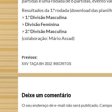
partidas e uma rodada de 6 partidas, evento vá
Resultados da 1.ª rodada (download das planilh
>
1.ª Divisão Masculina
>
Divisão Feminina
>
2.ª Divisão Masculina
(colaboração: Mário Assad)
Post
Previous:
XXV TAÇA BH 2012: INSCRITOS
navigation
Deixe um comentário
O seu endereço de e-mail não será publicado.
Campos