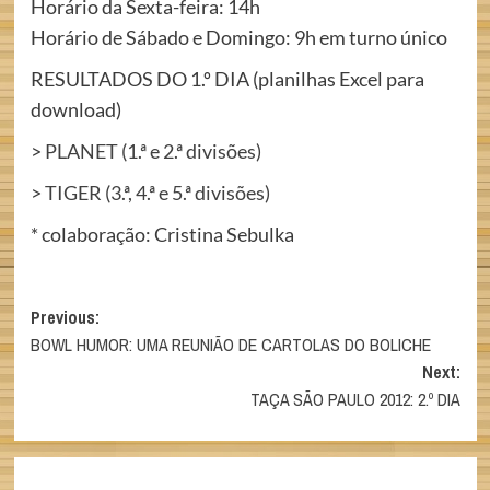
Horário da Sexta-feira: 14h
Horário de Sábado e Domingo: 9h em turno único
RESULTADOS DO 1.º DIA (planilhas Excel para
download)
>
PLANET (1.ª e 2.ª divisões)
>
TIGER (3.ª, 4.ª e 5.ª divisões)
* colaboração: Cristina Sebulka
Post
Previous:
BOWL HUMOR: UMA REUNIÃO DE CARTOLAS DO BOLICHE
navigation
Next:
TAÇA SÃO PAULO 2012: 2.º DIA