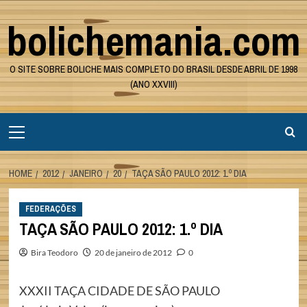
Skip
bolichemania.com
to
content
O SITE SOBRE BOLICHE MAIS COMPLETO DO BRASIL DESDE ABRIL DE 1998
(ANO XXVIII)
Primary
Menu
HOME
2012
JANEIRO
20
TAÇA SÃO PAULO 2012: 1.º DIA
FEDERAÇÕES
TAÇA SÃO PAULO 2012: 1.º DIA
Bira Teodoro
20 de janeiro de 2012
0
XXXII TAÇA CIDADE DE SÃO PAULO