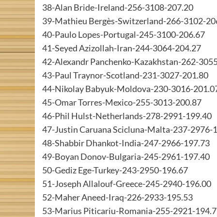
38-Alan Bride-Ireland-256-3108-207.20
39-Mathieu Bergès-Switzerland-266-3102-20
40-Paulo Lopes-Portugal-245-3100-206.67
41-Seyed Azizollah-Iran-244-3064-204.27
42-Alexandr Panchenko-Kazakhstan-262-305
43-Paul Traynor-Scotland-231-3027-201.80
44-Nikolay Babyuk-Moldova-230-3016-201.0
45-Omar Torres-Mexico-255-3013-200.87
46-Phil Hulst-Netherlands-278-2991-199.40
47-Justin Caruana Scicluna-Malta-237-2976-
48-Shabbir Dhankot-India-247-2966-197.73
49-Boyan Donov-Bulgaria-245-2961-197.40
50-Gediz Ege-Turkey-243-2950-196.67
51-Joseph Allalouf-Greece-245-2940-196.00
52-Maher Aneed-Iraq-226-2933-195.53
53-Marius Piticariu-Romania-255-2921-194.