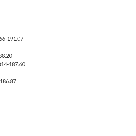
66-191.07
88.20
814-187.60
-186.87
7