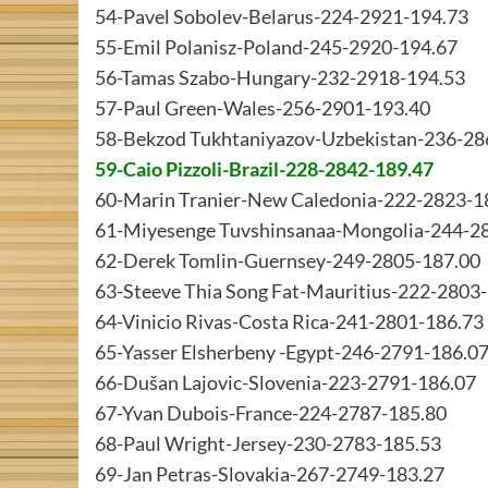
54-Pavel Sobolev-Belarus-224-2921-194.73
55-Emil Polanisz-Poland-245-2920-194.67
56-Tamas Szabo-Hungary-232-2918-194.53
57-Paul Green-Wales-256-2901-193.40
58-Bekzod Tukhtaniyazov-Uzbekistan-236-28
59-Caio Pizzoli-Brazil-228-2842-189.47
60-Marin Tranier-New Caledonia-222-2823-1
61-Miyesenge Tuvshinsanaa-Mongolia-244-2
62-Derek Tomlin-Guernsey-249-2805-187.00
63-Steeve Thia Song Fat-Mauritius-222-2803
64-Vinicio Rivas-Costa Rica-241-2801-186.73
65-Yasser Elsherbeny -Egypt-246-2791-186.0
66-Dušan Lajovic-Slovenia-223-2791-186.07
67-Yvan Dubois-France-224-2787-185.80
68-Paul Wright-Jersey-230-2783-185.53
69-Jan Petras-Slovakia-267-2749-183.27