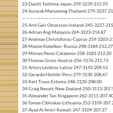
23-Daichi Teshima-Japan-299-3239-215.93
24-Surasak Manuwong-Thailand-279-3237-21
——————————————————————-
25-Arni Geir Omarsson-Iceland-245-3227-215
26-Adrian Ang-Malaysia-269-3223-214.87
27-Andreas Christoforou-Cyprus-259-3203-2
28-Maxim Kobelkov -Russia-298-3184-212.27
29-Moises Perez-Catalonia-258-3183-212.20
30-Thomas Gross-Austria-256-3176-211.73
31-Arturs Levikins-Latvia-247-3143-209.53
32-Gerardo Heshiki-Peru-279-3130-208.67
33-Kert Truus-Estonia-248-3120-208.00
34-Craig Nevatt-New Zealand-250-3113-207.
35-Alexander Tan-Singapore-262-3111-207.4
36-Tomas Cibinskas-Lithuania-253-3109-207.
37-Ayad Al Amiri-Kuwait-247-3109-207.27