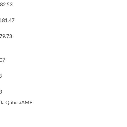
182.53
-181.47
79.73
.07
3
3
 da
QubicaAMF