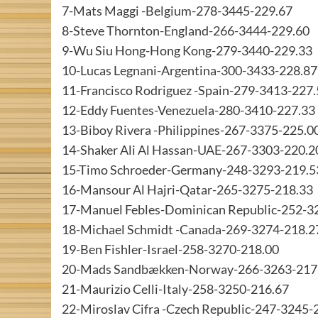
7-Mats Maggi -Belgium-278-3445-229.67
8-Steve Thornton-England-266-3444-229.60
9-Wu Siu Hong-Hong Kong-279-3440-229.33
10-Lucas Legnani-Argentina-300-3433-228.87
11-Francisco Rodriguez -Spain-279-3413-227
12-Eddy Fuentes-Venezuela-280-3410-227.33
13-Biboy Rivera -Philippines-267-3375-225.0
14-Shaker Ali Al Hassan-UAE-267-3303-220.2
15-Timo Schroeder-Germany-248-3293-219.5
16-Mansour Al Hajri-Qatar-265-3275-218.33
17-Manuel Febles-Dominican Republic-252-3
18-Michael Schmidt -Canada-269-3274-218.2
19-Ben Fishler-Israel-258-3270-218.00
20-Mads Sandbækken-Norway-266-3263-217
21-Maurizio Celli-Italy-258-3250-216.67
22-Miroslav Cifra -Czech Republic-247-3245-