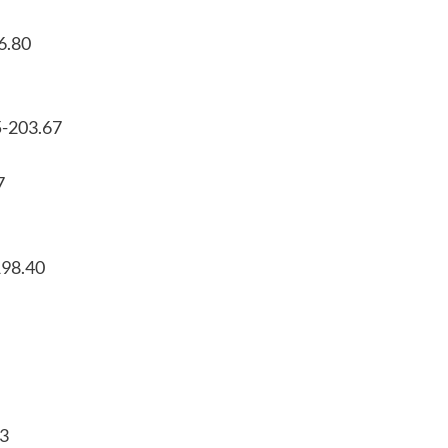
6.80
5-203.67
7
198.40
73