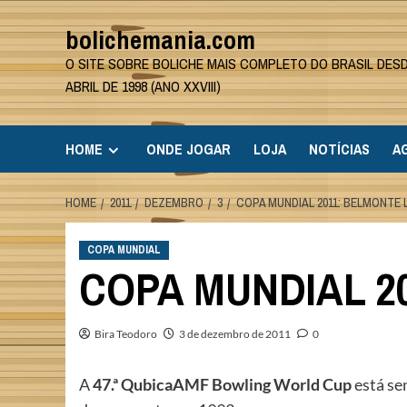
Skip
bolichemania.com
to
content
O SITE SOBRE BOLICHE MAIS COMPLETO DO BRASIL DES
ABRIL DE 1998 (ANO XXVIII)
HOME
ONDE JOGAR
LOJA
NOTÍCIAS
A
HOME
2011
DEZEMBRO
3
COPA MUNDIAL 2011: BELMONTE 
COPA MUNDIAL
COPA MUNDIAL 2
Bira Teodoro
3 de dezembro de 2011
0
A
47.ª QubicaAMF Bowling World Cup
está se