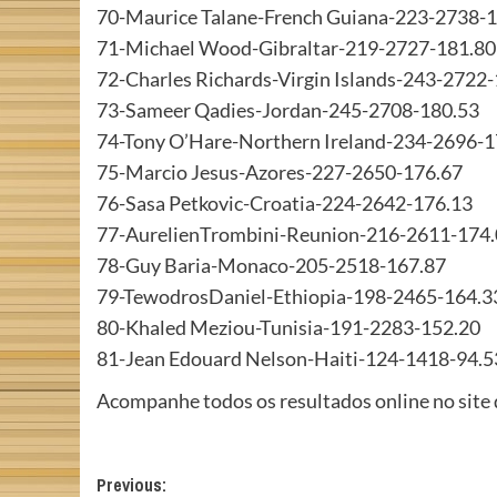
70-Maurice Talane-French Guiana-223-2738-
71-Michael Wood-Gibraltar-219-2727-181.80
72-Charles Richards-Virgin Islands-243-2722
73-Sameer Qadies-Jordan-245-2708-180.53
74-Tony O’Hare-Northern Ireland-234-2696-1
75-Marcio Jesus-Azores-227-2650-176.67
76-Sasa Petkovic-Croatia-224-2642-176.13
77-AurelienTrombini-Reunion-216-2611-174
78-Guy Baria-Monaco-205-2518-167.87
79-TewodrosDaniel-Ethiopia-198-2465-164.3
80-Khaled Meziou-Tunisia-191-2283-152.20
81-Jean Edouard Nelson-Haiti-124-1418-94.5
Acompanhe todos os resultados online no site
Post
Previous: