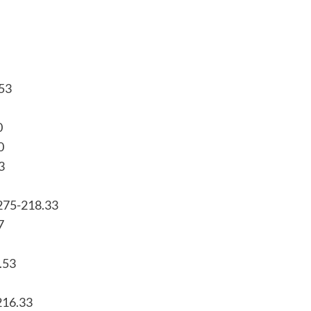
.53
0
0
3
275-218.33
7
.53
216.33