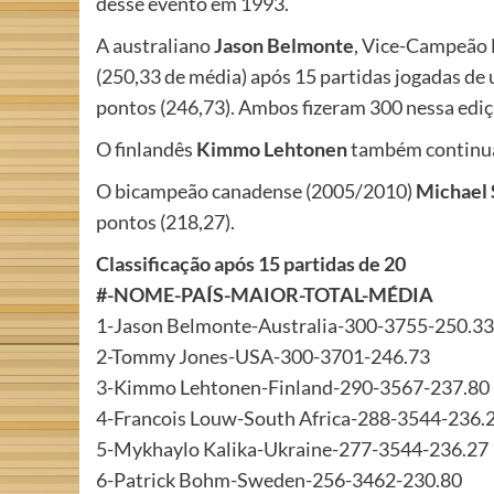
desse evento em 1993.
A australiano
Jason Belmonte
, Vice-Campeão 
(250,33 de média) após 15 partidas jogadas de
pontos (246,73). Ambos fizeram 300 nessa ediç
O finlandês
Kimmo Lehtonen
também continua
O bicampeão canadense (2005/2010)
Michael
pontos (218,27).
Classificação após 15 partidas de 20
#-NOME-PAÍS-MAIOR-TOTAL-MÉDIA
1-Jason Belmonte-Australia-300-3755-250.33
2-Tommy Jones-USA-300-3701-246.73
3-Kimmo Lehtonen-Finland-290-3567-237.80
4-Francois Louw-South Africa-288-3544-236.
5-Mykhaylo Kalika-Ukraine-277-3544-236.27
6-Patrick Bohm-Sweden-256-3462-230.80