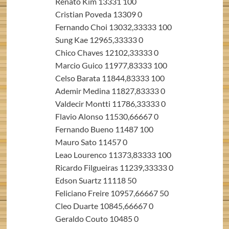
Renato Kim 13331 100
Cristian Poveda 13309 0
Fernando Choi 13032,33333 100
Sung Kae 12965,33333 0
Chico Chaves 12102,33333 0
Marcio Guico 11977,83333 100
Celso Barata 11844,83333 100
Ademir Medina 11827,83333 0
Valdecir Montti 11786,33333 0
Flavio Alonso 11530,66667 0
Fernando Bueno 11487 100
Mauro Sato 11457 0
Leao Lourenco 11373,83333 100
Ricardo Filgueiras 11239,33333 0
Edson Suartz 11118 50
Feliciano Freire 10957,66667 50
Cleo Duarte 10845,66667 0
Geraldo Couto 10485 0