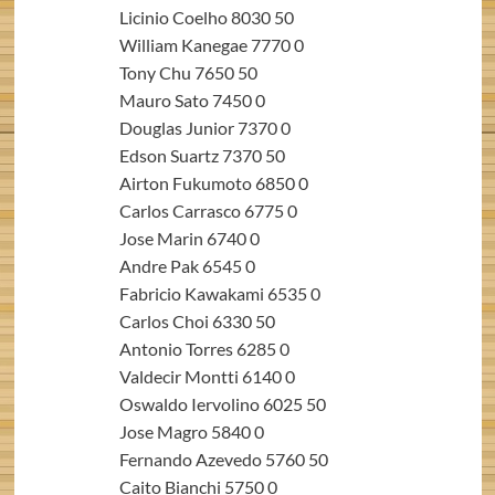
Licinio Coelho 8030 50
William Kanegae 7770 0
Tony Chu 7650 50
Mauro Sato 7450 0
Douglas Junior 7370 0
Edson Suartz 7370 50
Airton Fukumoto 6850 0
Carlos Carrasco 6775 0
Jose Marin 6740 0
Andre Pak 6545 0
Fabricio Kawakami 6535 0
Carlos Choi 6330 50
Antonio Torres 6285 0
Valdecir Montti 6140 0
Oswaldo Iervolino 6025 50
Jose Magro 5840 0
Fernando Azevedo 5760 50
Caito Bianchi 5750 0