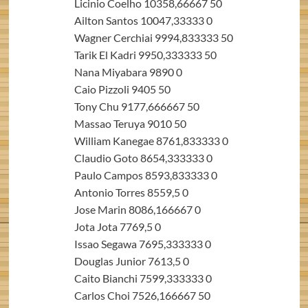
Licinio Coelho 10358,66667 50
Ailton Santos 10047,33333 0
Wagner Cerchiai 9994,833333 50
Tarik El Kadri 9950,333333 50
Nana Miyabara 9890 0
Caio Pizzoli 9405 50
Tony Chu 9177,666667 50
Massao Teruya 9010 50
William Kanegae 8761,833333 0
Claudio Goto 8654,333333 0
Paulo Campos 8593,833333 0
Antonio Torres 8559,5 0
Jose Marin 8086,166667 0
Jota Jota 7769,5 0
Issao Segawa 7695,333333 0
Douglas Junior 7613,5 0
Caito Bianchi 7599,333333 0
Carlos Choi 7526,166667 50