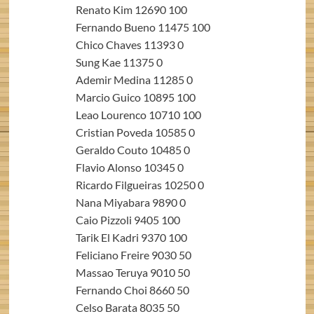
Renato Kim 12690 100
Fernando Bueno 11475 100
Chico Chaves 11393 0
Sung Kae 11375 0
Ademir Medina 11285 0
Marcio Guico 10895 100
Leao Lourenco 10710 100
Cristian Poveda 10585 0
Geraldo Couto 10485 0
Flavio Alonso 10345 0
Ricardo Filgueiras 10250 0
Nana Miyabara 9890 0
Caio Pizzoli 9405 100
Tarik El Kadri 9370 100
Feliciano Freire 9030 50
Massao Teruya 9010 50
Fernando Choi 8660 50
Celso Barata 8035 50