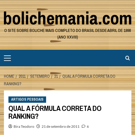
Skip
bolichemania.com
to
content
O SITE SOBRE BOLICHE MAIS COMPLETO DO BRASIL DESDE ABRIL DE 1998
(ANO XXVIII)
Primary
Menu
HOME
2011
SETEMBRO
21
QUAL A FÓRMULA CORRETA DO
RANKING?
ARTIGOS PESSOAIS
QUAL A FÓRMULA CORRETA DO
RANKING?
Bira Teodoro
21 de setembro de 2011
6