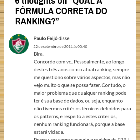
6 thoughts on “
QUAL A
FÓRMULA CORRETA DO
RANKING?
”
Paulo Feijó
disse:
22 de setembro de 2011 às 00:40
Bira,
Concordo com vc.. Pessoalmente, ao longo
destes três anos com o atual ranking, sempre
me questiono sobre vários aspectos, mas não
vejo muito o que se possa fazer. Contudo, o
maior problema que qualquer ranking pode
ter é sua base de dados, ou seja, enquanto
não tivermos critérios técnicos definidos para
os patterns, e respeito a estes critérios,
nenhum ranking funcionará, porque a base
estará viciada.
Posso usar como exemplo o ranking da FBRJ,