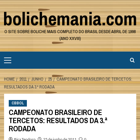
Skip
bolichemania.com
to
content
O SITE SOBRE BOLICHE MAIS COMPLETO DO BRASIL DESDE ABRIL DE 1998
(ANO XXVIII)
Primary
Menu
HOME
2011
JUNHO
25
CAMPEONATO BRASILEIRO DE TERCETOS:
RESULTADOS DA 3.ª RODADA
CBBOL
CAMPEONATO BRASILEIRO DE
TERCETOS: RESULTADOS DA 3.ª
RODADA
Bira Teodoro
25 de junho de 2011
0