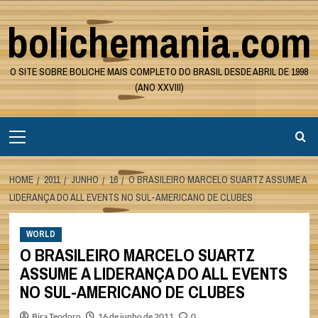
Skip
bolichemania.com
to
content
O SITE SOBRE BOLICHE MAIS COMPLETO DO BRASIL DESDE ABRIL DE 1998
(ANO XXVIII)
Primary
Menu
HOME
2011
JUNHO
16
O BRASILEIRO MARCELO SUARTZ ASSUME A
LIDERANÇA DO ALL EVENTS NO SUL-AMERICANO DE CLUBES
WORLD
O BRASILEIRO MARCELO SUARTZ
ASSUME A LIDERANÇA DO ALL EVENTS
NO SUL-AMERICANO DE CLUBES
Bira Teodoro
16 de junho de 2011
0