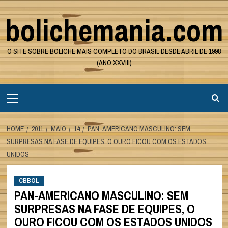
Skip
bolichemania.com
to
content
O SITE SOBRE BOLICHE MAIS COMPLETO DO BRASIL DESDE ABRIL DE 1998
(ANO XXVIII)
Primary
Menu
HOME
2011
MAIO
14
PAN-AMERICANO MASCULINO: SEM
SURPRESAS NA FASE DE EQUIPES, O OURO FICOU COM OS ESTADOS
UNIDOS
CBBOL
PAN-AMERICANO MASCULINO: SEM
SURPRESAS NA FASE DE EQUIPES, O
OURO FICOU COM OS ESTADOS UNIDOS