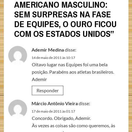
AMERICANO MASCULINO:
SEM SURPRESAS NA FASE
DE EQUIPES, O OURO FICOU
COM OS ESTADOS UNIDOS
”
Ademir Medina
disse:
14 de maio de 2011 às 10:17
Oitavo lugar nas Equipes foi uma bela
posição. Parabéns aos atletas brasileiros.
Ademir
Responder
Márcio Antônio Vieira
disse:
17 de maio de 2011 às 01:17
Concordo. Obrigado, Ademir.
Às vezes as coisas são como queremos, às