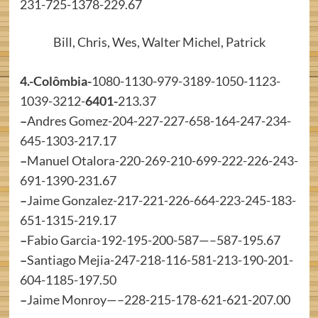
231-725-1378-229.67
Bill, Chris, Wes, Walter Michel, Patrick
4.-Colômbia-
1080-1130-979-3189-1050-1123-
1039-3212-
6401-
213.37
–
Andres Gomez-204-227-227-658-164-247-234-
645-1303-217.17
–
Manuel Otalora-220-269-210-699-222-226-243-
691-1390-231.67
–
Jaime Gonzalez-217-221-226-664-223-245-183-
651-1315-219.17
–
Fabio Garcia-192-195-200-587—–587-195.67
–
Santiago Mejia-247-218-116-581-213-190-201-
604-1185-197.50
–
Jaime Monroy—–228-215-178-621-621-207.00