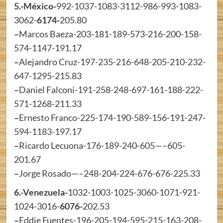
5.-México-
992-1037-1083-3112-986-993-1083-
3062-
6174-
205.80
–
Marcos Baeza-203-181-189-573-216-200-158-
574-1147-191.17
–
Alejandro Cruz-197-235-216-648-205-210-232-
647-1295-215.83
–
Daniel Falconi-191-258-248-697-161-188-222-
571-1268-211.33
–
Ernesto Franco-225-174-190-589-156-191-247-
594-1183-197.17
–
Ricardo Lecuona-176-189-240-605—–605-
201.67
–
Jorge Rosado—–248-204-224-676-676-225.33
6.-Venezuela-
1032-1003-1025-3060-1071-921-
1024-3016-
6076-
202.53
–
Eddie Fuentes-196-205-194-595-215-163-208-