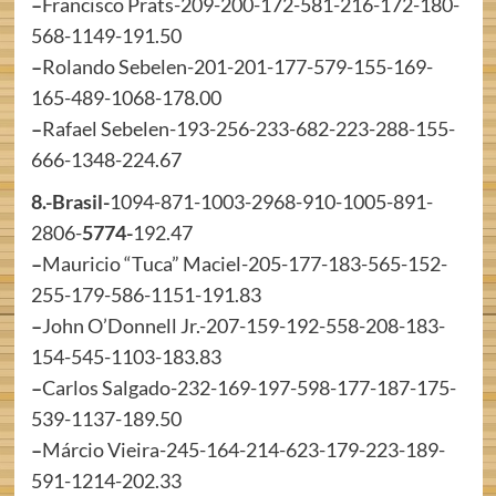
–
Francisco Prats-209-200-172-581-216-172-180-
568-1149-191.50
–
Rolando Sebelen-201-201-177-579-155-169-
165-489-1068-178.00
–
Rafael Sebelen-193-256-233-682-223-288-155-
666-1348-224.67
8.-Brasil-
1094-871-1003-2968-910-1005-891-
2806-
5774-
192.47
–
Mauricio “Tuca” Maciel-205-177-183-565-152-
255-179-586-1151-191.83
–
John O’Donnell Jr.-207-159-192-558-208-183-
154-545-1103-183.83
–
Carlos Salgado-232-169-197-598-177-187-175-
539-1137-189.50
–
Márcio Vieira-245-164-214-623-179-223-189-
591-1214-202.33