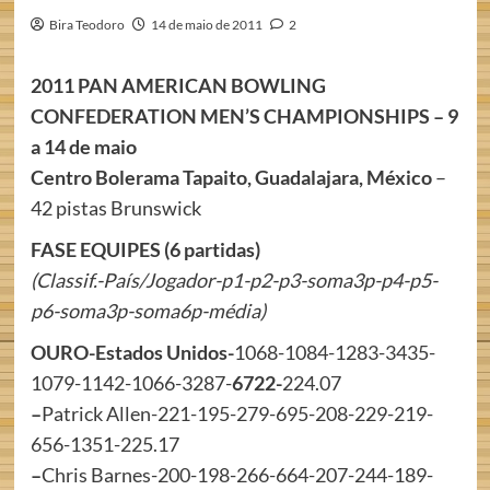
Bira Teodoro
14 de maio de 2011
2
2011 PAN AMERICAN BOWLING
CONFEDERATION MEN’S CHAMPIONSHIPS – 9
a 14 de maio
Centro Bolerama Tapaito, Guadalajara, México
–
42 pistas Brunswick
FASE EQUIPES (6 partidas)
(Classif.-País/Jogador-p1-p2-p3-soma3p-p4-p5-
p6-soma3p-soma6p-média)
OURO-Estados Unidos-
1068-1084-1283-3435-
1079-1142-1066-3287-
6722-
224.07
–
Patrick Allen-221-195-279-695-208-229-219-
656-1351-225.17
–
Chris Barnes-200-198-266-664-207-244-189-