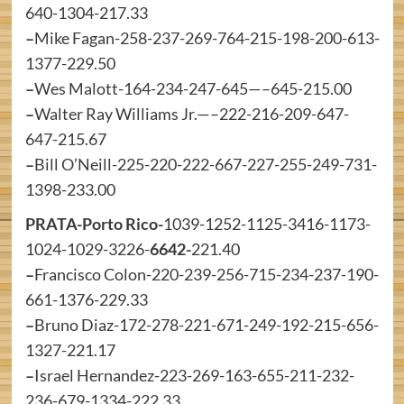
640-1304-217.33
–
Mike Fagan-258-237-269-764-215-198-200-613-
1377-229.50
–
Wes Malott-164-234-247-645—–645-215.00
–
Walter Ray Williams Jr.—–222-216-209-647-
647-215.67
–
Bill O’Neill-225-220-222-667-227-255-249-731-
1398-233.00
PRATA-Porto Rico-
1039-1252-1125-3416-1173-
1024-1029-3226-
6642-
221.40
–
Francisco Colon-220-239-256-715-234-237-190-
661-1376-229.33
–
Bruno Diaz-172-278-221-671-249-192-215-656-
1327-221.17
–
Israel Hernandez-223-269-163-655-211-232-
236-679-1334-222.33