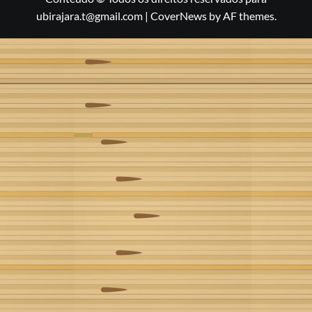
ubirajara.t@gmail.com
|
CoverNews
by AF themes.