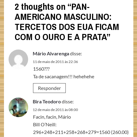
2 thoughts on “
PAN-
AMERICANO MASCULINO:
TERCETOS DOS EUA FICAM
COM O OURO E A PRATA
”
Mário Alvarenga
disse:
11 de maio de 2011 às 22:36
1560???
Ta de sacanagem!!! hehehehe
Responder
Bira Teodoro
disse:
12 de maio de 2011 às 08:00
Facin, facin, Mário
Bill O’Neill:
296+248+211+258+268+279=1560 (260.00)