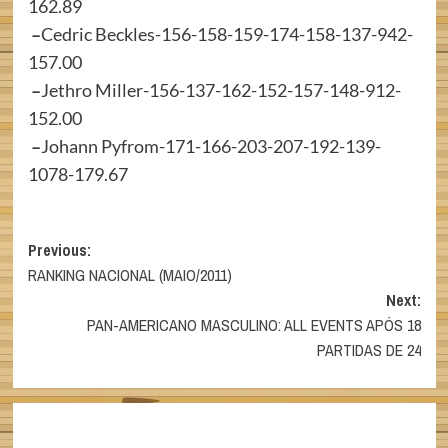
162.89
–
Cedric Beckles-156-158-159-174-158-137-942-
157.00
–
Jethro Miller-156-137-162-152-157-148-912-
152.00
–
Johann Pyfrom-171-166-203-207-192-139-
1078-179.67
Post
Previous:
RANKING NACIONAL (MAIO/2011)
navigation
Next:
PAN-AMERICANO MASCULINO: ALL EVENTS APÓS 18
PARTIDAS DE 24