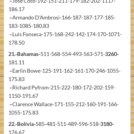
–
Jose Coto-192-151-211-179-182-202-1117-
186.17
–
Armando D’Ambrosi-166-187-187-177-185-
183-1085-180.83
–
Luis Fonseca-175-168-242-142-174-170-1071-
178.50
21.-Bahamas-
511-568-554-493-563-571-
3260-
181.11
–
Earlin Bowe-125-191-162-161-170-246-1055-
175.83
–
Richard Pyfrom-215-222-180-172-202-159-
1150-191.67
–
Clarence Wallace-171-155-212-160-191-166-
1055-175.83
22.-Bolívia-
585-481-511-489-596-518-
3180-
176.67