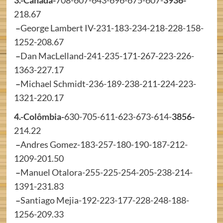
3.-Canadá-
708-607-643-696-675-607-
3936-
218.67
–
George Lambert IV-231-183-234-218-228-158-
1252-208.67
–
Dan MacLelland-241-235-171-267-223-226-
1363-227.17
–
Michael Schmidt-236-189-238-211-224-223-
1321-220.17
4.-Colômbia-
630-705-611-623-673-614-
3856-
214.22
–
Andres Gomez-183-257-180-190-187-212-
1209-201.50
–
Manuel Otalora-255-225-254-205-238-214-
1391-231.83
–
Santiago Mejia-192-223-177-228-248-188-
1256-209.33