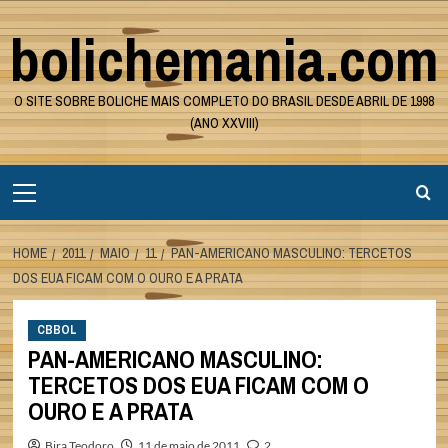
Skip
bolichemania.com
to
content
O SITE SOBRE BOLICHE MAIS COMPLETO DO BRASIL DESDE ABRIL DE 1998
(ANO XXVIII)
Primary
Menu
HOME
2011
MAIO
11
PAN-AMERICANO MASCULINO: TERCETOS
DOS EUA FICAM COM O OURO E A PRATA
CBBOL
PAN-AMERICANO MASCULINO:
TERCETOS DOS EUA FICAM COM O
OURO E A PRATA
Bira Teodoro
11 de maio de 2011
2