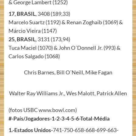
& George Lambert (1252)
17, BRASIL
, 3408 (189,33)
Marcelo Suartz (1192) & Renan Zoghaib (1069) &
Márcio Vieira (1147)
25, BRASIL
, 3131 (173,94)
Tuca Maciel (1070) & John O´Donnell Jr. (993) &
Carlos Salgado (1068)
Chris Barnes, Bill O´Neill, Mike Fagan
Walter Ray Williams Jr., Wes Malott, Patrick Allen
(fotos USBC
www.bowl.com
)
#-País/Jogadores-1-2-3-4-5-6-Total-Média
1.-Estados Unidos-
741-750-658-668-699-663-