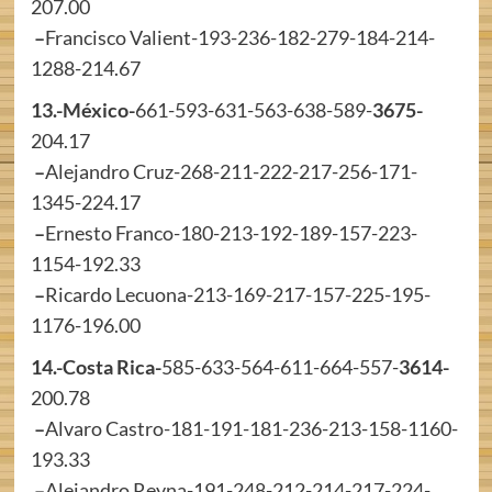
207.00
–
Francisco Valient-193-236-182-279-184-214-
1288-214.67
13.-México-
661-593-631-563-638-589-
3675-
204.17
–
Alejandro Cruz-268-211-222-217-256-171-
1345-224.17
–
Ernesto Franco-180-213-192-189-157-223-
1154-192.33
–
Ricardo Lecuona-213-169-217-157-225-195-
1176-196.00
14.-Costa Rica-
585-633-564-611-664-557-
3614-
200.78
–
Alvaro Castro-181-191-181-236-213-158-1160-
193.33
–
Alejandro Reyna-191-248-212-214-217-224-