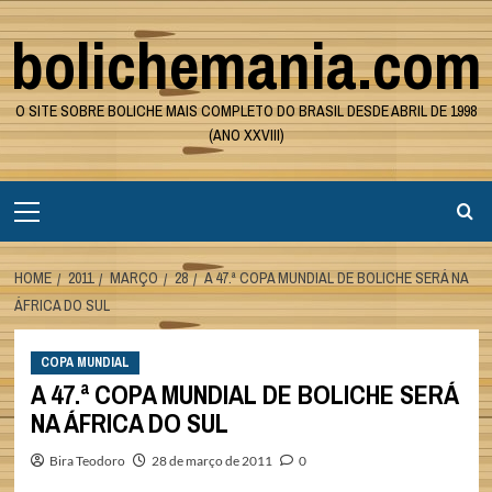
Skip
bolichemania.com
to
content
O SITE SOBRE BOLICHE MAIS COMPLETO DO BRASIL DESDE ABRIL DE 1998
(ANO XXVIII)
Primary
Menu
HOME
2011
MARÇO
28
A 47.ª COPA MUNDIAL DE BOLICHE SERÁ NA
ÁFRICA DO SUL
COPA MUNDIAL
A 47.ª COPA MUNDIAL DE BOLICHE SERÁ
NA ÁFRICA DO SUL
Bira Teodoro
28 de março de 2011
0