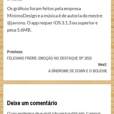
Os gráficos foram feitos pela empresa
MinimoDesign
e a música é de autoria do mestre
@javsmo
. O app requer iOS 3.1.3 ou superior e
pesa 5.6MB.
Post
Previous:
FELICIANO FREIRE: EMOÇÃO NO DESTAQUE SP 2010
navigation
Next:
A SÍNDROME DE DOWN E O BOLICHE
Deixe um comentário
O seu endereço de e-mail não será publicado.
Campos