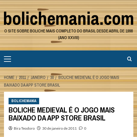
Skip
bolichemania.com
to
content
O SITE SOBRE BOLICHE MAIS COMPLETO DO BRASIL DESDE ABRIL DE 1998
(ANO XXVIII)
Primary
Menu
HOME
2011
JANEIRO
30
BOLICHE MEDIEVAL É O JOGO MAIS
BAIXADO DA APP STORE BRASIL
BOLICHEMANIA
BOLICHE MEDIEVAL É O JOGO MAIS
BAIXADO DA APP STORE BRASIL
Bira Teodoro
30 de janeiro de 2011
0