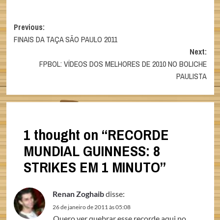
Post
Previous:
FINAIS DA TAÇA SÃO PAULO 2011
navigation
Next:
FPBOL: VÍDEOS DOS MELHORES DE 2010 NO BOLICHE
PAULISTA
1 thought on “
RECORDE
MUNDIAL GUINNESS: 8
STRIKES EM 1 MINUTO
”
Renan Zoghaib
disse:
26 de janeiro de 2011 às 05:08
Quero ver quebrar esse recorde aqui no