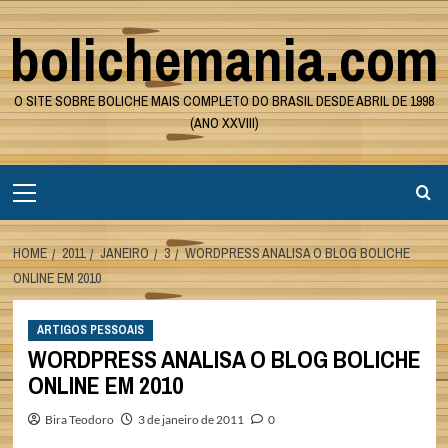
Skip
bolichemania.com
to
content
O SITE SOBRE BOLICHE MAIS COMPLETO DO BRASIL DESDE ABRIL DE 1998
(ANO XXVIII)
Primary
Menu
HOME
2011
JANEIRO
3
WORDPRESS ANALISA O BLOG BOLICHE
ONLINE EM 2010
ARTIGOS PESSOAIS
WORDPRESS ANALISA O BLOG BOLICHE
ONLINE EM 2010
Bira Teodoro
3 de janeiro de 2011
0