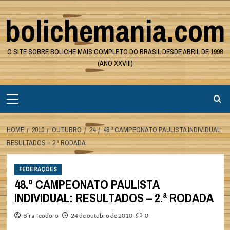
Skip
bolichemania.com
to
content
O SITE SOBRE BOLICHE MAIS COMPLETO DO BRASIL DESDE ABRIL DE 1998
(ANO XXVIII)
Primary
Menu
HOME
2010
OUTUBRO
24
48.º CAMPEONATO PAULISTA INDIVIDUAL:
RESULTADOS – 2.ª RODADA
FEDERAÇÕES
48.º CAMPEONATO PAULISTA
INDIVIDUAL: RESULTADOS – 2.ª RODADA
Bira Teodoro
24 de outubro de 2010
0