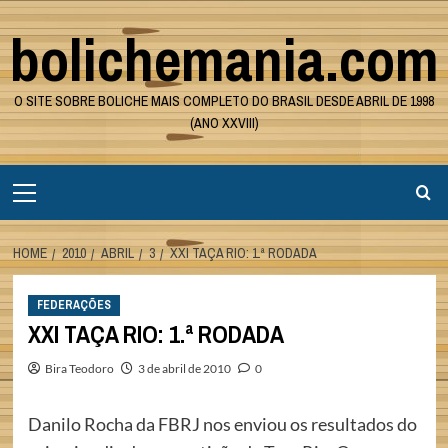
Skip
bolichemania.com
to
content
O SITE SOBRE BOLICHE MAIS COMPLETO DO BRASIL DESDE ABRIL DE 1998
(ANO XXVIII)
Primary
Menu
HOME
2010
ABRIL
3
XXI TAÇA RIO: 1.ª RODADA
FEDERAÇÕES
XXI TAÇA RIO: 1.ª RODADA
Bira Teodoro
3 de abril de 2010
0
Danilo Rocha da FBRJ nos enviou os resultados do